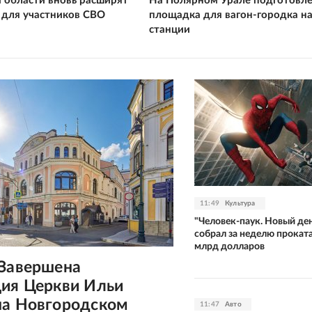
 области вновь расширят
На Полярном Урале подготовл
т для участников СВО
площадка для вагон-городка н
станции
11:49
Культура
"Человек-паук. Новый де
собрал за неделю проката
млрд долларов
 Завершена
ция Церкви Ильи
на Новгородском
11:47
Авто