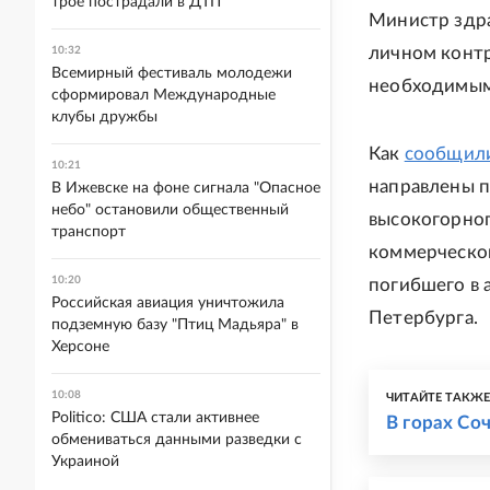
трое пострадали в ДТП
Министр здра
личном контр
10:32
Всемирный фестиваль молодежи
необходимым
сформировал Международные
клубы дружбы
Как
сообщил
10:21
направлены п
В Ижевске на фоне сигнала "Опасное
небо" остановили общественный
высокогорног
транспорт
коммерческом
10:20
погибшего в 
Российская авиация уничтожила
Петербурга.
подземную базу "Птиц Мадьяра" в
Херсоне
10:08
ЧИТАЙТЕ ТАКЖ
Politico: США стали активнее
В горах Со
обмениваться данными разведки с
Украиной