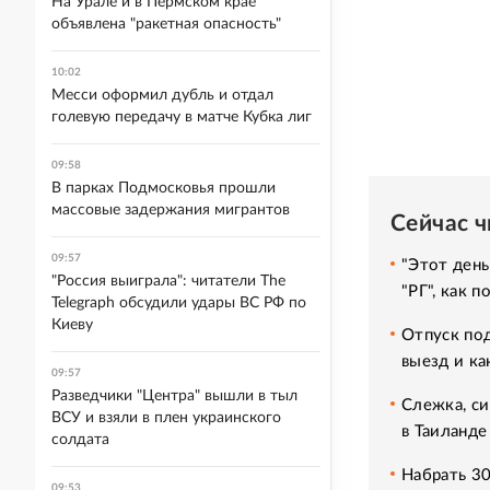
На Урале и в Пермском крае
объявлена "ракетная опасность"
10:02
Месси оформил дубль и отдал
голевую передачу в матче Кубка лиг
09:58
В парках Подмосковья прошли
массовые задержания мигрантов
Сейчас 
09:57
"Этот день
"Россия выиграла": читатели The
"РГ", как 
Telegraph обсудили удары ВС РФ по
Киеву
Отпуск под
выезд и ка
09:57
Разведчики "Центра" вышли в тыл
Слежка, си
ВСУ и взяли в плен украинского
в Таиланде
солдата
Набрать 30
09:53