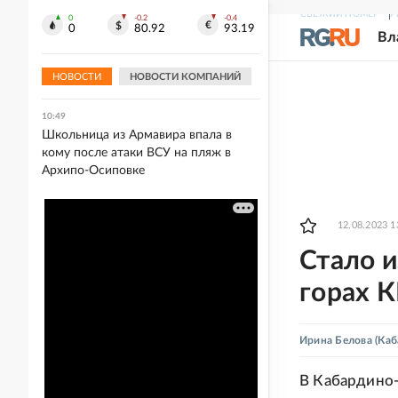
опасаются рисковать
СВЕЖИЙ НОМЕР
Р
0
-0.2
-0.4
0
80.92
93.19
Вл
10:54
В Москве 18 театров планируют
открыть новый сезон в августе
НОВОСТИ
НОВОСТИ КОМПАНИЙ
10:49
Школьница из Армавира впала в
кому после атаки ВСУ на пляж в
Архипо-Осиповке
12.08.2023 1
Стало и
горах К
Ирина Белова
(Каб
В Кабардино-