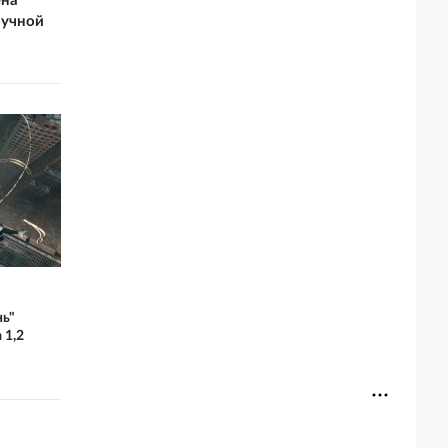
ена
аучной
нь"
 1,2