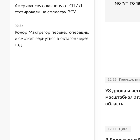
могут попа
Американскую вакцину от СПИД
тестировали на солдатах ВСУ
09:52
Конор Макгрегор перенес операцию
и сможет вернуться в октагон через
год
12:15
Происшестви
93 дрона и чет
масштабная ат
область
12:11
ЦФО