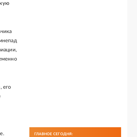
скую
ьчика
амнепад
виации,
ременно
, его
е
е.
ГЛАВНОЕ СЕГОДНЯ: