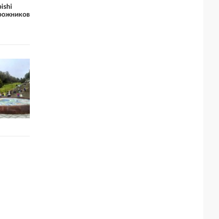
ishi
рожников