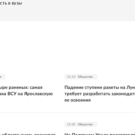
сть в вузы
я
12:14
Общество
ыре раненых: самая
Падение ступени ракеты на Лун
ака ВСУ на Ярославскую
требует разработать законодат
ее освоения
12:00
Общество