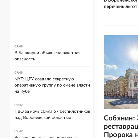
В Воронежской
перечень льго
09:48
В Башкирии объявлена ракетная
опасность
09:48
NYT: ЦРУ создало секретную
оперативную группу по смене власти
на Кубе
09:42
ПВО за ночь сбила 57 беспилотников
Собянин:
над Воронежской областью
реставра
09:42
Пророка 
Росавиация классифицировала