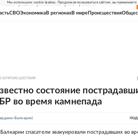
Мы используем cookie-файлы. Продолжая пользоваться сайтом, вы принимаете
Г-НЕДЕЛЯ
РОДИНА
ПРИЛОЖЕНИЯ
СОЮЗ
НОВОСТИ
асть
СВО
Экономика
В регионах
В мире
Происшествия
Общес
3:30
ПРОИСШЕСТВИЯ
звестно состояние пострадавш
БР во время камнепада
ардино-Балкария)
ПОД
Балкарии спасатели эвакуировали пострадавших во вр