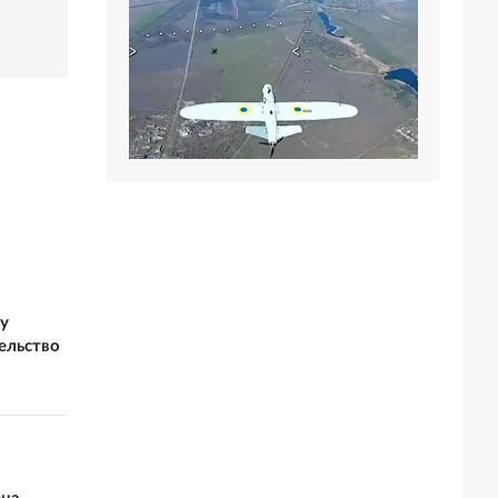
у
ельство