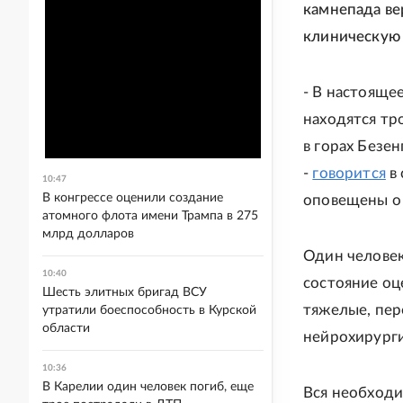
камнепада ве
клиническую 
- В настояще
находятся тр
в горах Безе
-
говорится
в 
10:47
В конгрессе оценили создание
оповещены о 
атомного флота имени Трампа в 275
млрд долларов
Один человек
10:40
состояние оц
Шесть элитных бригад ВСУ
тяжелые, пер
утратили боеспособность в Курской
области
нейрохирурги
10:36
В Карелии один человек погиб, еще
Вся необходи