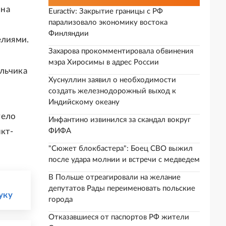
 на
Euractiv: Закрытие границы с РФ
парализовало экономику востока
Финляндии
елиями.
Захарова прокомментировала обвинения
мэра Хиросимы в адрес России
альчика
Хуснуллин заявил о необходимости
о
создать железнодорожный выход к
Индийскому океану
тело
Инфантино извинился за скандал вокруг
нкт-
ФИФА
"Сюжет блокбастера": Боец СВО выжил
после удара молнии и встречи с медведем
В Польше отреагировали на желание
депутатов Рады переименовать польские
уку
города
Отказавшиеся от паспортов РФ жители