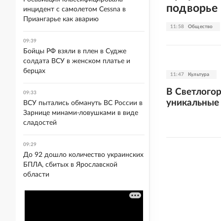
подворье
инцидент с самолетом Cessna в
Приангарье как аварию
11:58
Общество
09:39
Бойцы РФ взяли в плен в Судже
солдата ВСУ в женском платье и
берцах
11:47
Культура
В Светлогор
09:33
уникальные 
ВСУ пытались обмануть ВС России в
Зарнице минами-ловушками в виде
сладостей
09:29
До 92 дошло количество украинских
БПЛА, сбитых в Ярославской
области