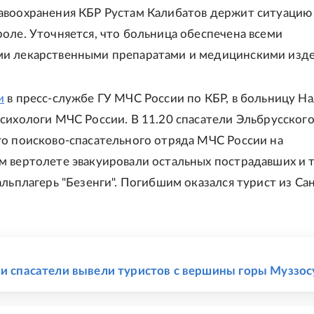
воохранения КБР Рустам Калибатов держит ситуацию
оле. Уточняется, что больница обеспечена всеми
и лекарственными препаратами и медицинскими изд
и
в пресс-службе ГУ МЧС России по КБР, в больницу Н
сихологи МЧС России. В 11.20 спасатели Эльбрусског
о поисково-спасательного отряда МЧС России на
 вертолете эвакуировали остальных пострадавших и 
альплагерь "Безенги". Погибшим оказался турист из Са
Е
чи спасатели вывели туристов с вершины горы Муззос