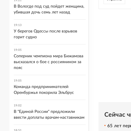
19:21
В Вологде под суд пойдет женщина,
убившая дочь семь лет назад
19:13
У берегов Одессы после взрывов
горит судно
19:05
Соперник чемпиона мира Бижамова
высказался о бое с россиянином за
пояс
19:05
Команда предпринимателей
Оренбуржья покорила Эльбрус
19:02
В "Единой России" предложили
Сейчас 
ввести доплаты врачам-наставникам
65 лет пер
18:51