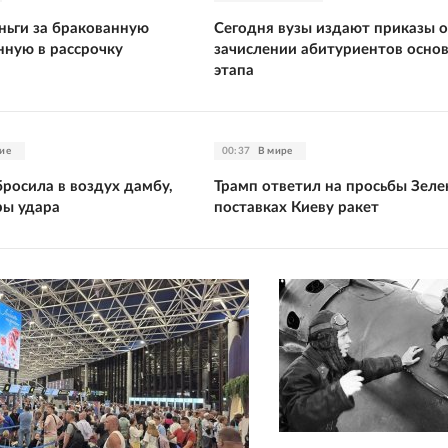
ньги за бракованную
Сегодня вузы издают приказы о
нную в рассрочку
зачислении абитуриентов осно
этапа
ие
00:37
В мире
росила в воздух дамбу,
Трамп ответил на просьбы Зеле
ры удара
поставках Киеву ракет