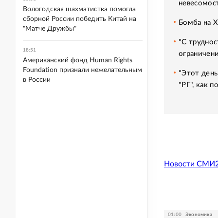
невесомос
Вологодская шахматистка помогла
сборной России победить Китай на
Бомба на 
"Матче Дружбы"
"С труднос
18:51
ограничени
Американский фонд Human Rights
Foundation признали нежелательным
"Этот день
в России
"РГ", как 
Новости СМИ
01:00
Экономика