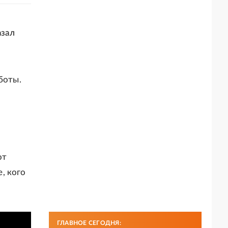
азал
боты.
от
е, кого
ГЛАВНОЕ СЕГОДНЯ: