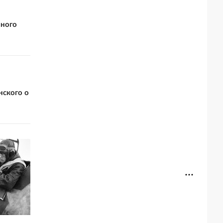
вного
нского о