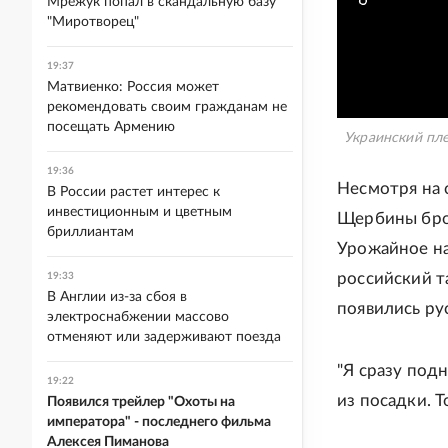
Мрежук попал в скандальную базу
"Миротворец"
19:37
Матвиенко: Россия может
рекомендовать своим гражданам не
посещать Армению
Украинский пле
19:36
Несмотря на 
В России растет интерес к
инвестиционным и цветным
Щербины брос
бриллиантам
Урожайное на
российский т
19:33
В Англии из-за сбоя в
появились рус
электроснабжении массово
отменяют или задерживают поезда
"Я сразу под
19:22
из посадки. Т
Появился трейлер "Охоты на
императора" - последнего фильма
Алексея Пиманова