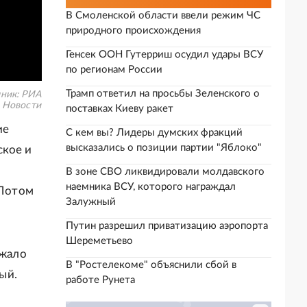
В Смоленской области ввели режим ЧС
природного происхождения
Генсек ООН Гутерриш осудил удары ВСУ
по регионам России
Трамп ответил на просьбы Зеленского о
ник:
РИА
Новости
поставках Киеву ракет
ие
С кем вы? Лидеры думских фракций
высказались о позиции партии "Яблоко"
ское и
В зоне СВО ликвидировали молдавского
наемника ВСУ, которого награждал
 Потом
Залужный
Путин разрешил приватизацию аэропорта
Шереметьево
ежало
В "Ростелекоме" объяснили сбой в
ый.
работе Рунета