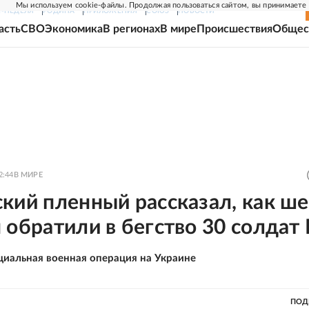
Мы используем cookie-файлы. Продолжая пользоваться сайтом, вы принимаете
Г-НЕДЕЛЯ
РОДИНА
ПРИЛОЖЕНИЯ
СОЮЗ
НОВОСТИ
асть
СВО
Экономика
В регионах
В мире
Происшествия
Общес
2:44
В МИРЕ
кий пленный рассказал, как ше
 обратили в бегство 30 солдат
циальная военная операция на Украине
ПОД