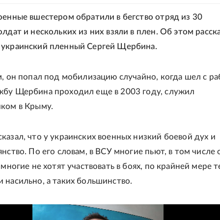
оенные вшестером обратили в бегство отряд из 30
лдат и нескольких из них взяли в плен. Об этом расск
украинский пленный Сергей Щербина.
м, он попал под мобилизацию случайно, когда шел с ра
бу Щербина проходил еще в 2003 году, служил
ком в Крыму.
казал, что у украинских военных низкий боевой дух и
нство. По его словам, в ВСУ многие пьют, в том числе 
 многие не хотят участвовать в боях, по крайней мере т
 насильно, а таких большинство.