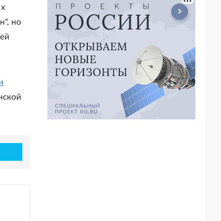
их
н", но
ней
и
нской