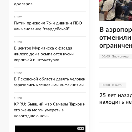
долларов
18:29
Путин присвоил 76-й дивизии ПВО
В аэропор
наименование "гвардейской"
отменили 
18:23
ограниче
В центре Мурманска с фасада
жилого дома осыпаются куски
00:05
Экономика
кирпичей и штукатурки
18:22
В Псковской области девять человек
заразились клещевыми инфекциями
00:00
Власть
25 лет наза
18:20
находить н
KP.RU: Бывший мэр Самары Тархов и
его жена могли умереть в
новогоднюю ночь