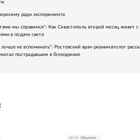
ти
Хиросиму ради эксперимента
тями мы справимся": Как Севастополь второй месяц живет с
ями в подаче света
 лучше не вспоминать": Ростовский врач-реаниматолог расск
помогал пострадавшим в Геленджике
2
00:45
Общество