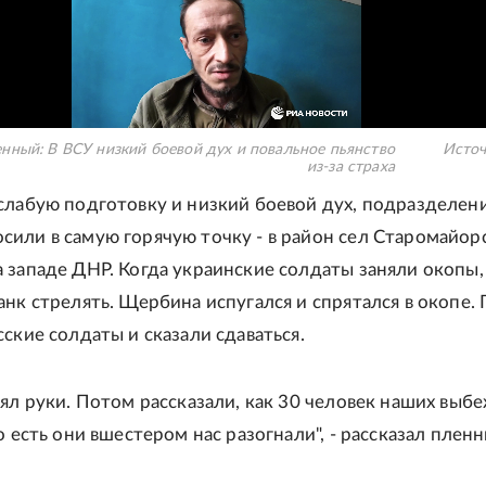
нный: В ВСУ низкий боевой дух и повальное пьянство
Источ
из-за страха
слабую подготовку и низкий боевой дух, подразделен
или в самую горячую точку - в район сел Старомайор
 западе ДНР. Когда украинские солдаты заняли окопы,
анк стрелять. Щербина испугался и спрятался в окопе.
ские солдаты и сказали сдаваться.
нял руки. Потом рассказали, как 30 человек наших выб
о есть они вшестером нас разогнали", - рассказал пленн