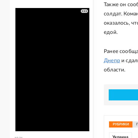
Также он соо
солдат. Коман
оказалось, ч
едой.
Ранее сообща
Днепр
и сдал
области.
РУБРИКИ
Украина