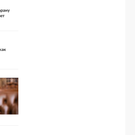
арану
лет
как