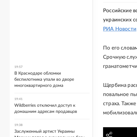
Российские в
украинских со
РИА Новости
По его слова
Срочную служ
гранатометчи
19:57
В Краснодаре обломки
беспилотника упали во дворе
Щербина расс
многоквартирного дома
повальное пья
19:41
страха. Также
Wildberries отключил доступ к
домашним адресам продавцов
мобилизовали
19:38
Заслуженный артист Украины