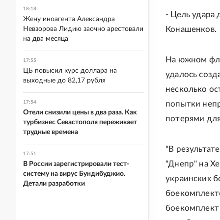
18:18
- Цель удара
Жену иноагента Александра
Конашенков.
Невзорова Лидию заочно арестовали
на два месяца
На южном фла
17:55
ЦБ повысил курс доллара на
удалось созд
выходные до 82,17 рубля
несколько ос
17:54
попытки непр
Отели снизили цены в два раза. Как
потерями для
турбизнес Севастополя переживает
трудные времена
"В результат
17:51
"Днепр" на Х
В России зарегистрировали тест-
систему на вирус Бундибуджио.
украинских б
Детали разработки
боекомплекто
боекомплект 