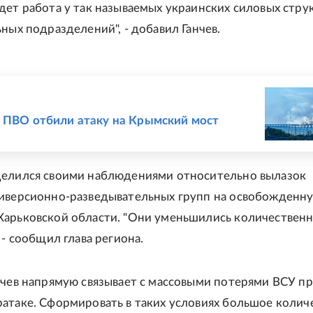
дет работа у так называемых украинских силовых струк
ных подразделений", - добавил Ганчев.
Е
 ПВО отбили атаку на Крымский мост
делился своими наблюдениями относительно вылазок
иверсионно-разведывательных групп на освобожденн
арьковской области. "Они уменьшились количественн
 - сообщил глава региона.
нчев напрямую связывает с массовыми потерями ВСУ п
атаке. Сформировать в таких условиях большое колич