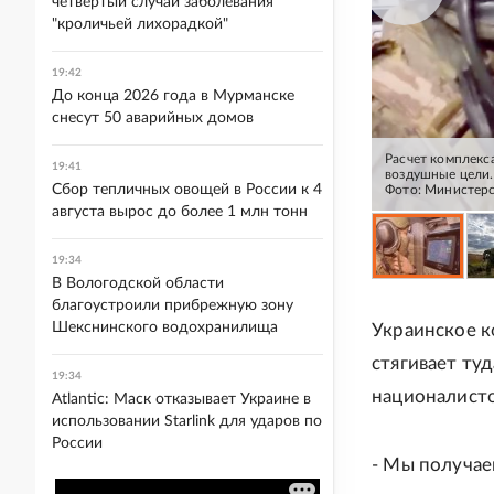
четвертый случай заболевания
"кроличьей лихорадкой"
19:42
До конца 2026 года в Мурманске
снесут 50 аварийных домов
Расчет комплекс
19:41
воздушные цели. 
Сбор тепличных овощей в России к 4
Фото: Министер
августа вырос до более 1 млн тонн
19:34
В Вологодской области
благоустроили прибрежную зону
Шекснинского водохранилища
Украинское к
стягивает ту
19:34
националисто
Atlantic: Маск отказывает Украине в
использовании Starlink для ударов по
России
- Мы получае