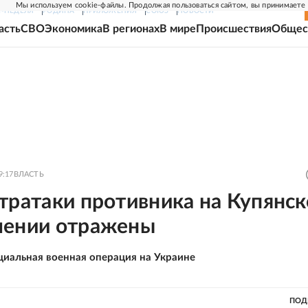
Мы используем cookie-файлы. Продолжая пользоваться сайтом, вы принимаете
Г-НЕДЕЛЯ
РОДИНА
ПРИЛОЖЕНИЯ
СОЮЗ
НОВОСТИ
асть
СВО
Экономика
В регионах
В мире
Происшествия
Общес
9:17
ВЛАСТЬ
тратаки противника на Купянс
лении отражены
циальная военная операция на Украине
ПОД