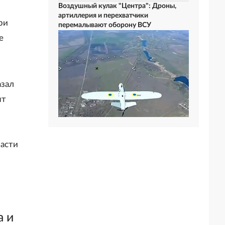
Воздушный кулак "Центра": Дроны,
артиллерия и перехватчики
ри
перемалывают оборону ВСУ
е
азал
нт
ласти
а и