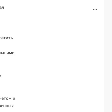
ал
ватить
ольшими
к
четом и
тренных