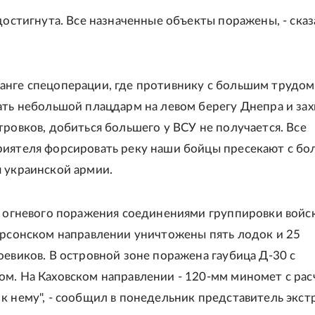
 достигнута. Все назначенные объекты поражены, - сказ
нге спецоперации, где противнику с большим трудом
ать небольшой плацдарм на левом берегу Днепра и зах
тровков, добиться большего у ВСУ не получается. Все
иятеля форсировать реку наши бойцы пресекают с б
 украинской армии.
е огневого поражения соединениями группировки войс
ерсонском направлении уничтожены пять лодок и 25
оевиков. В островной зоне поражена гаубица Д-30 с
м. На Каховском направлении - 120-мм миномет с рас
к нему", - сообщил в понедельник представитель экс