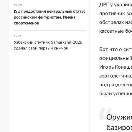
ДРГ у украин
19:13
ISU предоставил нейтральный статус
противник вс
российским фигуристам. Имена
обстрелах на
спортсменов
кассетные бо
19:11
Узбекский спутник Samarkand-2028
сделал свой первый снимок
Вот что о си
официальный
Игорь Конаше
вертолетчико
подразделени
были успешно
Оружие
базиро