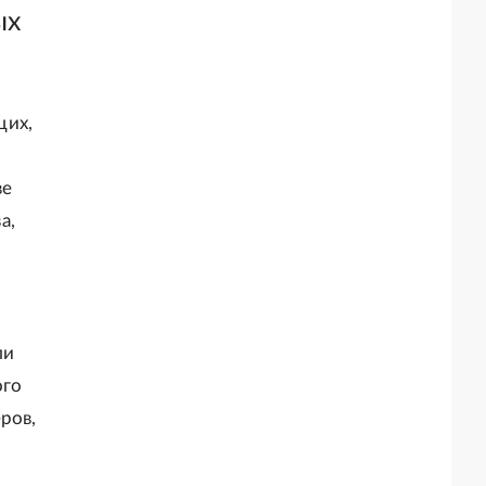
ых
щих,
ве
а,
ли
ого
ров,