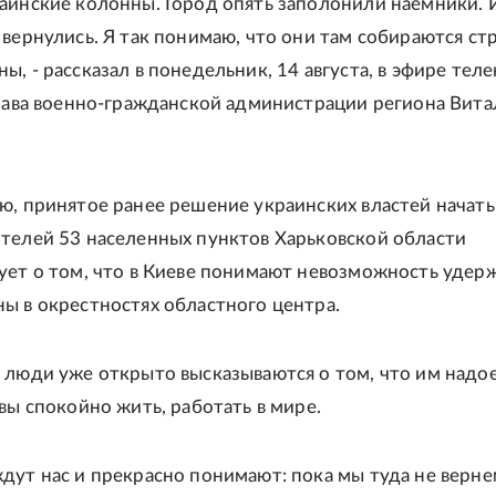
аинские колонны. Город опять заполонили наемники. 
 вернулись. Я так понимаю, что они там собираются ст
, - рассказал в понедельник, 14 августа, в эфире тел
глава военно-гражданской администрации региона Вит
ю, принятое ранее решение украинских властей начать
телей 53 населенных пунктов Харьковской области
ует о том, что в Киеве понимают невозможность удер
ы в окрестностях областного центра.
 люди уже открыто высказываются о том, что им надо
вы спокойно жить, работать в мире.
дут нас и прекрасно понимают: пока мы туда не верне