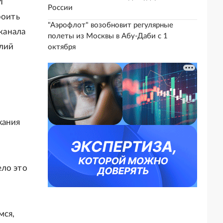
И
России
роить
"Аэрофлот" возобновит регулярные
еканала
полеты из Москвы в Абу-Даби с 1
алий
октября
жания
ело это
мся,