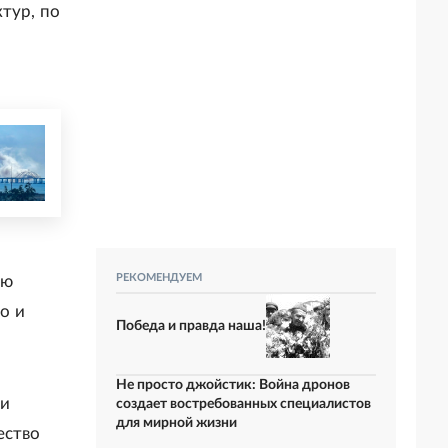
тур, по
РЕКОМЕНДУЕМ
ую
о и
Победа и правда наша!
Не просто джойстик: Война дронов
ри
создает востребованных специалистов
для мирной жизни
ество