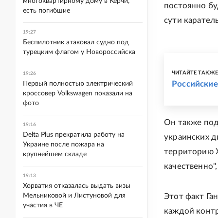
многоквартирному дому в Керчи,
постоянно бу
есть погибшие
сути каратель
19:27
Беспилотник атаковал судно под
турецким флагом у Новороссийска
ЧИТАЙТЕ ТАКЖ
19:26
Российские
Первый полностью электрический
кроссовер Volkswagen показали на
фото
Он также по
19:16
Delta Plus прекратила работу на
украинских д
Украине после пожара на
территорию Х
крупнейшем складе
качественно",
19:13
Хорватия отказалась выдать визы
Мельниковой и Листуновой для
Этот факт Га
участия в ЧЕ
каждой контр