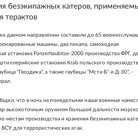
ия безэкипажных катеров, применяем
я терактов
на данном направлении составили до 65 военнослужа
ронированные машины, два пикапа, самоходная
ая установка Panzerhaubitze-2000 производства ФРГ, д
ртиллерийские установки Krab польского производств
убица "Гвоздика", а также гаубицы "Мста-Б" и Д-30", -
рал.
бщил, что в ночь на понедельник наши военные нанес
дар высокоточным оружием большой дальности морск
по местам производства и хранения безэкипажных кате
ВСУ для террористических атак.