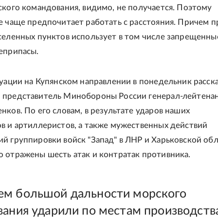
ского командования, видимо, не получается. Поэтому
е чаще предпочитает работать с расстояния. Причем п
селенных пунктов использует в том числе запрещенны
еприпасы.
туации на Купянском направлении в понедельник расск
 представитель Минобороны России генерал-лейтена
нков. По его словам, в результате ударов наших
в и артиллеристов, а также мужественных действий
й группировки войск "Запад" в ЛНР и Харьковской об
 отражены шесть атак и контратак противника.
м большой дальности морского
вания ударили по местам производств