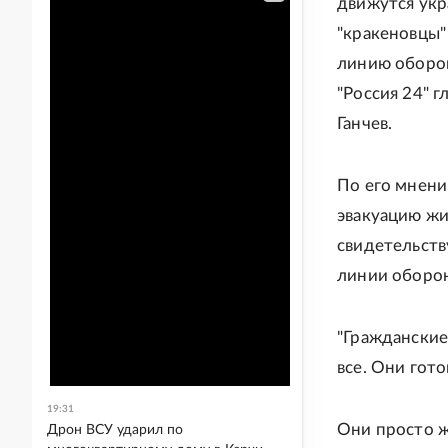
движутся укр
"кракеновцы"
линию обороны
"Россия 24" 
Ганчев.
По его мнени
эвакуацию жи
свидетельств
линии оборон
"Гражданские
все. Они гото
19:31
Они просто ж
Дрон ВСУ ударил по