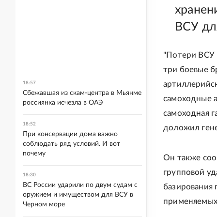
хранен
ВСУ дл
"Потери ВСУ 
три боевые б
артиллерийск
18:57
Сбежавшая из скам-центра в Мьянме
самоходные а
россиянка исчезла в ОАЭ
самоходная га
18:52
доложил гене
При консервации дома важно
соблюдать ряд условий. И вот
почему
Он также соо
групповой у
18:30
ВС России ударили по двум судам с
базирования 
оружием и имуществом для ВСУ в
применяемых 
Черном море