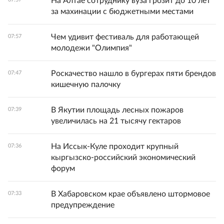
На Алтае сотруднику вуза грозит до 10 лет
за махинации с бюджетными местами
Чем удивит фестиваль для работающей
07:57
молодежи "Олимпия"
Роскачество нашло в бургерах пяти брендов
07:47
кишечную палочку
В Якутии площадь лесных пожаров
07:39
увеличилась на 21 тысячу гектаров
На Иссык-Куле проходит крупный
07:36
кыргызско-российский экономический
форум
В Хабаровском крае объявлено штормовое
07:33
предупреждение