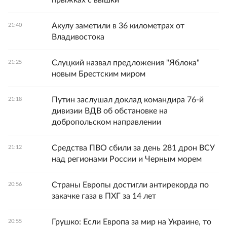
прыжках с вышки
Акулу заметили в 36 километрах от
21:40
Владивостока
Слуцкий назвал предложения "Яблока"
21:25
новым Брестским миром
Путин заслушал доклад командира 76-й
21:18
дивизии ВДВ об обстановке на
добропольском направлении
Средства ПВО сбили за день 281 дрон ВСУ
21:12
над регионами России и Черным морем
Страны Европы достигли антирекорда по
20:56
закачке газа в ПХГ за 14 лет
Грушко: Если Европа за мир на Украине, то
20:55