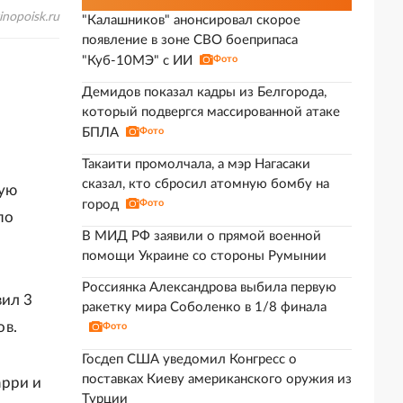
inopoisk.ru
"Калашников" анонсировал скорое
появление в зоне СВО боеприпаса
"Куб-10МЭ" с ИИ
Фото
Демидов показал кадры из Белгорода,
который подвергся массированной атаке
БПЛА
Фото
Такаити промолчала, а мэр Нагасаки
сказал, кто сбросил атомную бомбу на
ную
город
Фото
по
В МИД РФ заявили о прямой военной
помощи Украине со стороны Румынии
Россиянка Александрова выбила первую
вил 3
ракетку мира Соболенко в 1/8 финала
ов.
Фото
Госдеп США уведомил Конгресс о
поставках Киеву американского оружия из
арри и
Турции