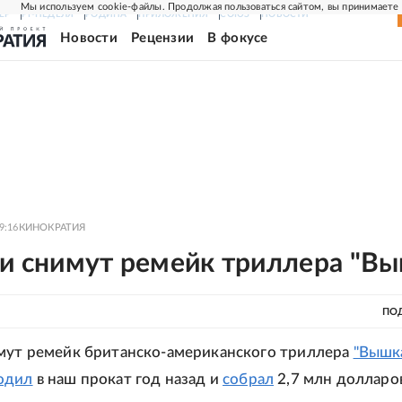
Мы используем cookie-файлы. Продолжая пользоваться сайтом, вы принимаете
ЕР
РГ-НЕДЕЛЯ
РОДИНА
ПРИЛОЖЕНИЯ
СОЮЗ
НОВОСТИ
Новости
Рецензии
В фокусе
9:16
КИНОКРАТИЯ
ии снимут ремейк триллера "В
ПО
мут ремейк британско-американского триллера
"Вышк
одил
в наш прокат год назад и
собрал
2,7 млн долларо