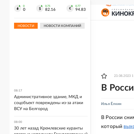
СВЕЖИЙ НОМ
0
0.75
0.77
0
82.16
94.83
НОВОСТИ
НОВОСТИ КОМПАНИЙ
23.08.2023 1
В Росс
08:17
Административное здание, МКД и
соцобъект повреждены из-за атаки
Илья Ёлкин
ВСУ на Белгород
В России сни
08:00
который
вых
30 лет назад Кремлевские куранты