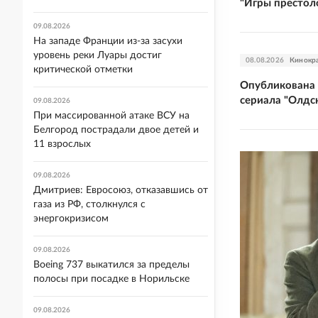
"Игры престол
09.08.2026
На западе Франции из-за засухи
уровень реки Луары достиг
08.08.2026
Кинокр
критической отметки
Опубликована 
сериала "Олдс
09.08.2026
При массированной атаке ВСУ на
Белгород пострадали двое детей и
11 взрослых
09.08.2026
Дмитриев: Евросоюз, отказавшись от
газа из РФ, столкнулся с
энергокризисом
09.08.2026
Boeing 737 выкатился за пределы
полосы при посадке в Норильске
09.08.2026