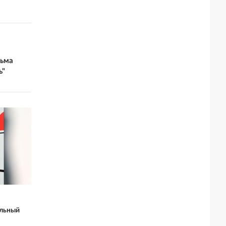
льма
ь"
альный