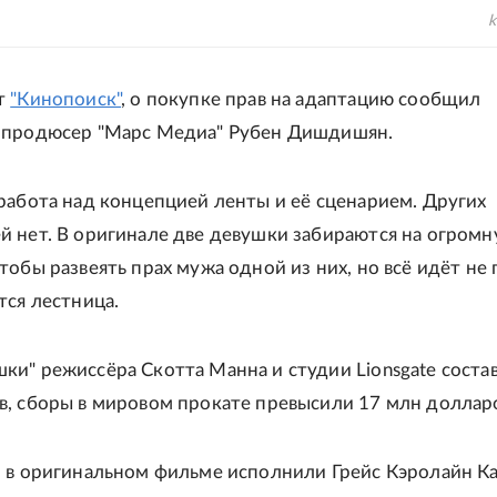
k
т
"Кинопоиск"
, о покупке прав на адаптацию сообщил
 продюсер "Марс Медиа" Рубен Дишдишян.
работа над концепцией ленты и её сценарием. Других
 нет. В оригинале две девушки забираются на огром
тобы развеять прах мужа одной из них, но всё идёт не 
тся лестница.
и" режиссёра Скотта Манна и студии Lionsgate соста
, сборы в мировом прокате превысили 17 млн доллар
 в оригинальном фильме исполнили Грейс Кэролайн К