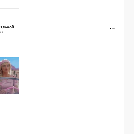
кальной
в.