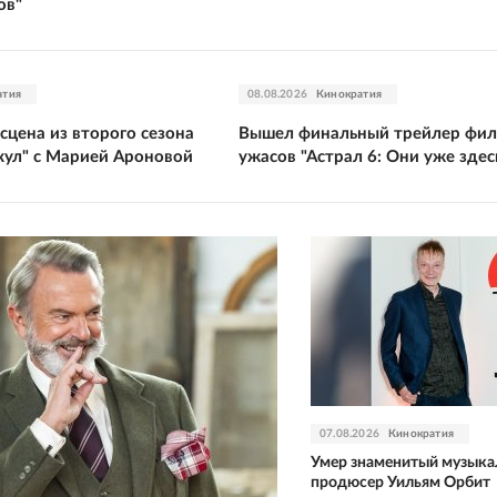
ов"
атия
08.08.2026
Кинократия
сцена из второго сезона
Вышел финальный трейлер фи
кул" с Марией Ароновой
ужасов "Астрал 6: Они уже здес
07.08.2026
Кинократия
Умер знаменитый музык
продюсер Уильям Орбит