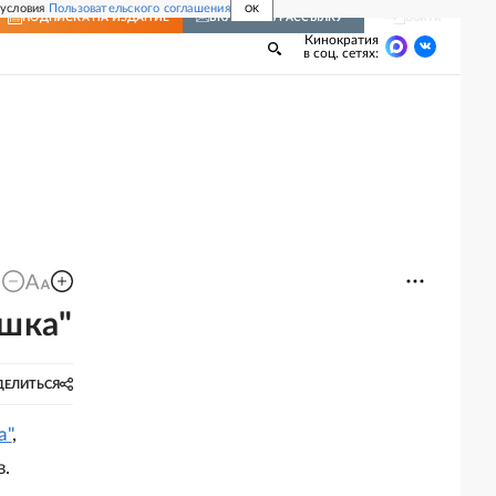
 условия
Пользовательского соглашения
OK
Войти
ПОДПИСКА
НА ИЗДАНИЕ
ВКЛЮЧИТЬ РАССЫЛКУ
Кинократия
в соц. сетях:
ышка"
ДЕЛИТЬСЯ
а"
,
в.