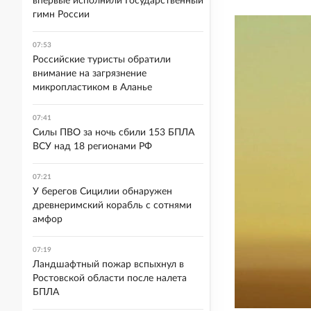
впервые исполнили Государственный
гимн России
07:53
Российские туристы обратили
внимание на загрязнение
микропластиком в Аланье
07:41
Силы ПВО за ночь сбили 153 БПЛА
ВСУ над 18 регионами РФ
07:21
У берегов Сицилии обнаружен
древнеримский корабль с сотнями
амфор
07:19
Ландшафтный пожар вспыхнул в
Ростовской области после налета
БПЛА