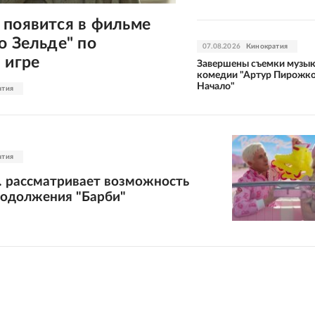
 появится в фильме
о Зельде" по
07.08.2026
Кинократия
 игре
Завершены съемки музы
комедии "Артур Пирожко
Начало"
атия
атия
. рассматривает возможность
родолжения "Барби"