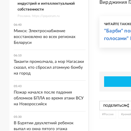
Вирджиния Г
индустрий и интеллектуальной
собственности
Реклама. https://ipquorum.ru
ЧИТАЙТЕ ТАКЖ
06:40
"Барби" по
Минск: Электроснабжение
восстановлено во всех регионах
голосами" 
Беларуси
06:10
Такаити промолчала, а мэр Нагасаки
сказал, кто сбросил атомную бомбу
на город
05:43
Пожар начался после падения
обломков БПЛА во время атаки ВСУ
на Новороссийск
ПОДЕЛИТЬСЯ
#
Россия
#
реме
05:30
В Бурятии двухлетний ребенок
выпал из окна пятого этажа