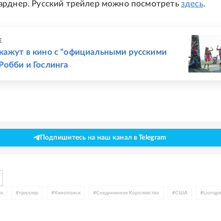
арднер. Русский трейлер можно посмотреть
здесь
.
Е
кажут в кино с "официальными русскими
Робби и Гослинга
Подпишитесь на наш канал в Telegram
йк
#
триллер
#
Кинопоиск
#
Соединенное Королевство
#
США
#
Lionsga