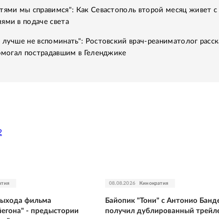
тями мы справимся": Как Севастополь второй месяц живет с
ями в подаче света
 лучше не вспоминать": Ростовский врач-реаниматолог расск
помогал пострадавшим в Геленджике
2
атия
08.08.2026
Кинократия
выхода фильма
Байопик "Тони" с Антонио Банд
йегона" - предыстории
получил дублированный трейл