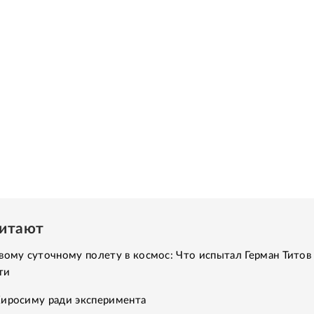
читают
вому суточному полету в космос: Что испытал Герман Титов 
ти
Хиросиму ради эксперимента