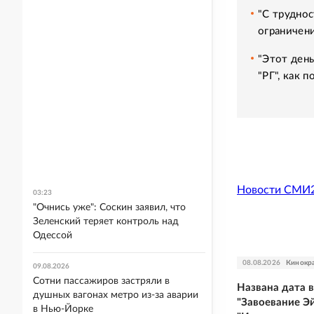
"С труднос
ограничени
"Этот день
"РГ", как 
Новости СМИ
03:23
"Очнись уже": Соскин заявил, что
Зеленский теряет контроль над
Одессой
08.08.2026
Кинокр
09.08.2026
Сотни пассажиров застряли в
Названа дата 
душных вагонах метро из-за аварии
"Завоевание Э
в Нью-Йорке