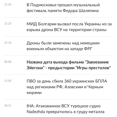
В Подмосковье прошел музыкальный
21:20
фестиваль памяти Федора Шаляпина
МИД Болгарии вызвал посла Украины из-за
21:20
взрыва дрона ВСУ на территории страны
Дроны были замечены над немецким
21:18
военным объектом на западе ФРГ
Названа дата выхода фильма "Завоевание
21:16
Эйегона" - предыстории "Игры престолов"
ПВО за день сбила 360 украинских БПЛА
21:00
над регионами РФ, Азовским и Черным
морями
IHA: Атакованное ВСУ турецкое судно
20:51
Nadezhda превратилось в груду металла