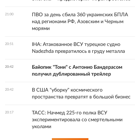
ПВО за день сбила 360 украинских БПЛА
21:00
над регионами РФ, Азовским и Черным
морями
IHA: Атакованное ВСУ турецкое судно
20:51
Nadezhda превратилось в груду металла
Байопик "Тони" с Антонио Бандерасом
20:42
получил дублированный трейлер
В США "уборку" космического
20:42
пространства превратят в большой бизнес
ТАСС: Начмед 225-го полка ВСУ
20:17
экспериментировала со смертельными
уколами