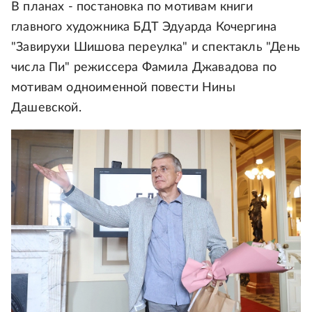
В планах - постановка по мотивам книги
главного художника БДТ Эдуарда Кочергина
"Завирухи Шишова переулка" и спектакль "День
числа Пи" режиссера Фамила Джавадова по
мотивам одноименной повести Нины
Дашевской.