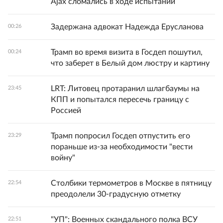
Ajax сломались в ходе испытаний
Задержана адвокат Надежда Ерусланова
00:26
Трамп во время визита в Госдеп пошутил,
00:24
что заберет в Белый дом люстру и картину
LRT: Литовец протаранил шлагбаумы на
23:45
КПП и попытался пересечь границу с
Россией
Трамп попросил Госдеп отпустить его
23:29
пораньше из-за необходимости "вести
войну"
Столбики термометров в Москве в пятницу
22:54
преодолели 30-градусную отметку
"УП": Военных скандального полка ВСУ
22:51