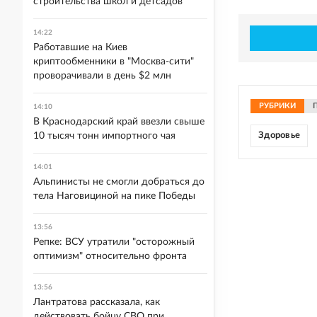
строительства школ и детсадов
14:22
Работавшие на Киев
криптообменники в "Москва-сити"
проворачивали в день $2 млн
РУБРИКИ
14:10
В Краснодарский край ввезли свыше
10 тысяч тонн импортного чая
Здоровье
14:01
Альпинисты не смогли добраться до
тела Наговициной на пике Победы
13:56
Репке: ВСУ утратили "осторожный
оптимизм" относительно фронта
13:56
Лантратова рассказала, как
действовать бойцу СВО при