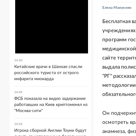
Елена Манукиян
Бесплатная в
учреждениях,
программ гос
медицинской 
сайте террит
14:50
выдала полис
Китайские врачи в Шанхае спасли
российского туриста от острого
"РГ" рассказ
инфаркта миокарда
методологии 
14:49
обязательног
ФСБ показала на видео задержание
работавших на Киев криптоменял из
"Москва-сити"
Он подчеркну
осмотреть вр
14:45
Игрока сборной Англии Тоуни будут
анамнеза, фи