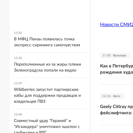
Новости СМИ
13:50
В МФЦ Пензы появилась точка
экспресс-скрининга самочувствия
17:00
Культура
13:50
Переполненные из-за жары пляжи
Как в Петербур
Зеленоградска попали на видео
рождения худ
13:49
Wildberries запустит партнерские
хабы для поддержки продавцов и
16:56
Авто
владельцев ПВЗ
Geely Citiray 
фейслифтинга:
13:48
Совместный удар "Гераней" и
"Искандера" уничтожил эшелон с
гаубицами и РЛС