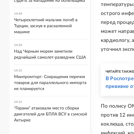
судить за нападение на болельщика
температуры.
острого инфе
14:44
Четырехлетний мальчик погиб в
перед процед
Турции, заснув в раскаленной
может направ
машине
кардиологу, а
14:34
уточнил эксп
Над Черным морем заметили
редчайший самолет-разведчик США
14:31
ЧИТАЙТЕ ТАКЖ
Минпромторг: Сокращения перечня
В Роспотре
товаров для параллельного импорта
прививке о
не планируется
14:31
По полису ОМ
"Герани" атаковали место сборки
двигателей для БПЛА ВСУ в сумской
против 12 ин
Ахтырке
коклюша, сто
инфекций, ко