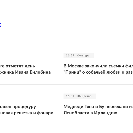
2
16:59
Культура
ге отметят день
В Москве закончили съемки фи
ожника Ивана Билибина
"Принц" о собачьей любви и ра
16:51
Общество
прошел процедуру
Медведи Тяпа и Бу переехали и
 новая решетка и фонари
Ленобласти в Ирландию