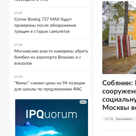
13:45
Сотни Boeing 737 MAX будут
проверены после обнаружения
трещин в старых самолетах
13:38
Московские власти намерены убрать
бомбил из аэропорта Внуково и с
вокзалов
13:33
Собянин: 
"Комус" снизил цены на 94 позиции
для школы по предложению ФАС
сооружен
социальн
Москвы вс
16:45
Экономика