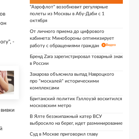
"Аэрофлот" возобновит регулярные
ов
полеты из Москвы в Абу-Даби с 1
октября
 он
От личного приема до цифрового
кабинета: Минобороны оптимизирует
гу", -
Видео
работу с обращениями граждан
Бренд Zara зарегистрировал товарный знак
в России
Захарова объяснила выпад Навроцкого
про "москалей" историческими
комплексами
Британский политик Гэллоуэй восхитился
московским метро
ививки
В Ялте безэкипажный катер ВСУ
выбросило на берег, идет разминирование
й
Суд в Москве приговорил главу