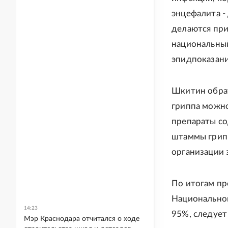
энцефалита -
делаются при
национальный
эпидпоказани
Шкитин обрат
гриппа можно
препараты со
штаммы грипп
организации 
По итогам пр
Национальног
14:23
95%, следует
Мэр Краснодара отчитался о ходе