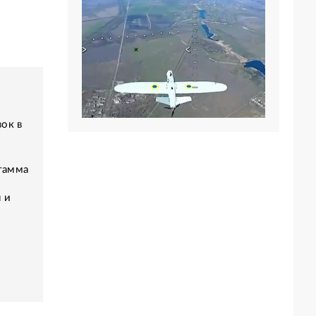
ок в
тамма
 и