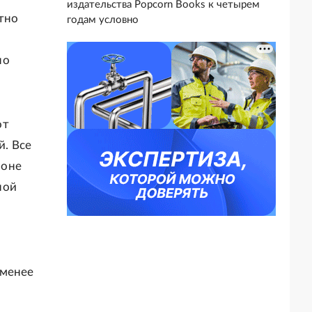
издательства Popcorn Books к четырем
атно
годам условно
по
от
. Все
зоне
ной
 менее