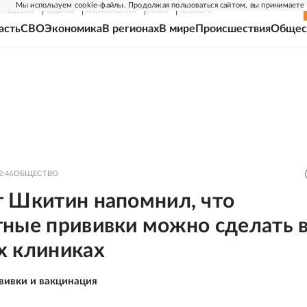
Мы используем cookie-файлы. Продолжая пользоваться сайтом, вы принимаете
Г-НЕДЕЛЯ
РОДИНА
ПРИЛОЖЕНИЯ
СОЮЗ
НОВОСТИ
асть
СВО
Экономика
В регионах
В мире
Происшествия
Общес
2:46
ОБЩЕСТВО
т Шкитин напомнил, что
тные прививки можно сделать 
х клиниках
вивки и вакцинация