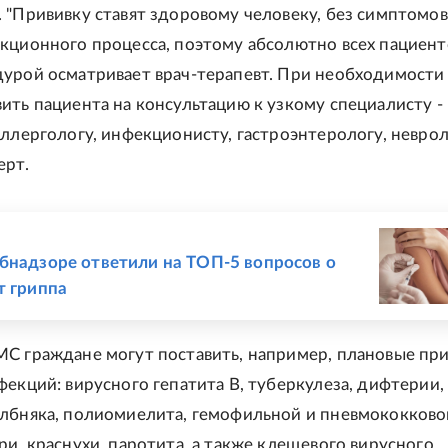
 "Прививку ставят здоровому человеку, без симптомов
кционного процесса, поэтому абсолютно всех пациент
урой осматривает врач-терапевт. При необходимости
ить пациента на консультацию к узкому специалисту -
ллергологу, инфекционисту, гастроэнтерологу, невроло
ерт.
Е
бнадзоре ответили на ТОП-5 вопросов о
т гриппа
С граждане могут поставить, например, плановые пр
фекций: вирусного гепатита В, туберкулеза, дифтерии,
лбняка, полиомиелита, гемофильной и пневмококково
ри, краснухи, паротита, а также клещевого вирусного