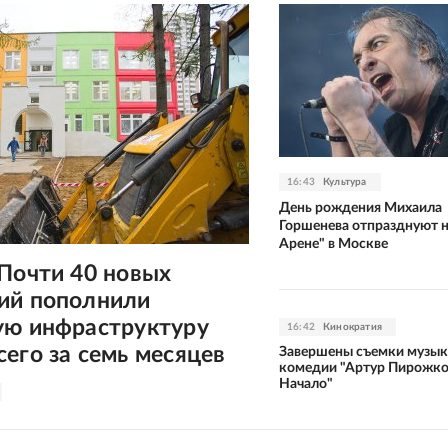
16:43
Культура
День рождения Михаила
Горшенева отпразднуют на
Арене" в Москве
Почти 40 новых
ий пополнили
ую инфраструктуру
16:42
Кинократия
его за семь месяцев
Завершены съемки музык
комедии "Артур Пирожко
Начало"