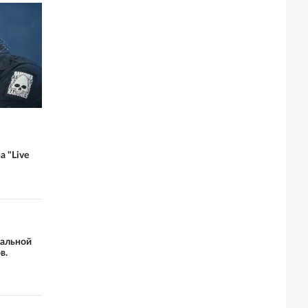
 "Live
альной
в.