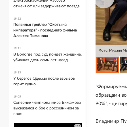
электроснабжении массово
отменяют или задерживают поезда
19:22
Появился трейлер "Охоты на
императора" - последнего фильма
Алексея Пиманова
19:21
Фото: Михаил М
В Вологде под суд пойдет женщина,
убившая дочь семь лет назад
19:13
У берегов Одессы после взрывов
горит судно
"Формируемы
образцами во
19:05
Соперник чемпиона мира Бижамова
90%", - цити
высказался о бое с россиянином за
пояс
Владимир Пу