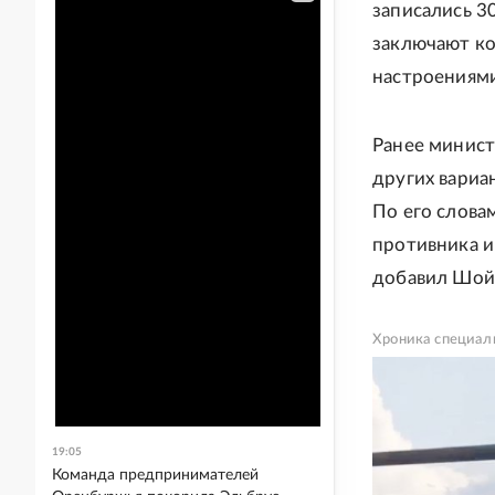
записались 3
заключают к
настроениями
Ранее минис
других вариа
По его слова
противника и 
добавил Шой
Хроника специал
19:05
Команда предпринимателей