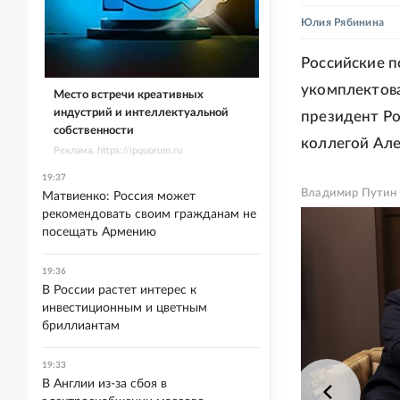
Юлия Рябинина
Российские п
укомплектова
Место встречи креативных
индустрий и интеллектуальной
президент Р
собственности
коллегой Ал
Реклама. https://ipquorum.ru
19:37
Владимир Путин 
Матвиенко: Россия может
рекомендовать своим гражданам не
посещать Армению
19:36
В России растет интерес к
инвестиционным и цветным
бриллиантам
19:33
В Англии из-за сбоя в