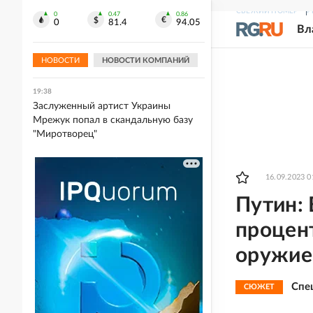
многоквартирного дома
СВЕЖИЙ НОМЕР
Р
0
0.47
0.86
0
81.4
94.05
Вл
19:41
Wildberries отключил доступ к
домашним адресам продавцов
НОВОСТИ
НОВОСТИ КОМПАНИЙ
19:38
Заслуженный артист Украины
Мрежук попал в скандальную базу
"Миротворец"
16.09.2023 0
Путин: 
процен
оружи
Спе
СЮЖЕТ