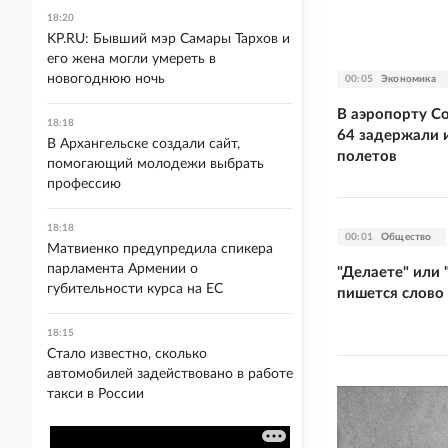
18:20
KP.RU: Бывший мэр Самары Тархов и
его жена могли умереть в
новогоднюю ночь
00:05
Экономика
В аэропорту С
18:18
64 задержали 
В Архангельске создали сайт,
полетов
помогающий молодежи выбрать
профессию
18:18
00:01
Общество
Матвиенко предупредила спикера
парламента Армении о
"Делаете" или 
губительности курса на ЕС
пишется слово
18:15
Стало известно, сколько
автомобилей задействовано в работе
такси в России