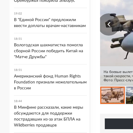
Оренбуржья покорила Эльбрус
19:02
В "Единой России" предложили
ввести доплаты врачам-наставникам
18:51
Вологодская шахматистка помогла
сборной России победить Китай на
"Матче Дружбы"
18:51
На боевые вылет
такой скорости,
Американский фонд Human Rights
Фото: Пресс-сл
Foundation признали нежелательным
в России
18:44
В Минфине рассказали, какие меры
обсуждаются для поддержки
пострадавших из-за атак БПЛА на
Wildberries продавцов