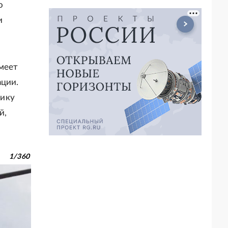
о
и
имеет
ации.
нику
й,
1
/
360