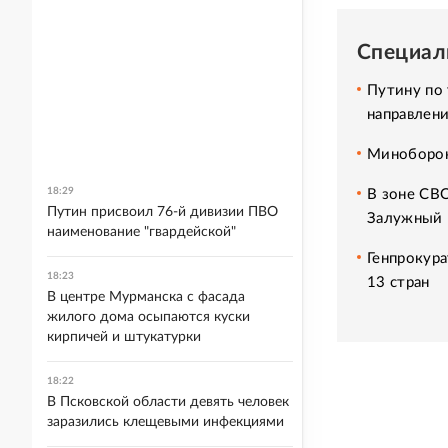
Специал
Путину по
направлен
Минобороны
18:29
В зоне СВ
Путин присвоил 76-й дивизии ПВО
Залужный
наименование "гвардейской"
Генпрокура
18:23
13 стран
В центре Мурманска с фасада
жилого дома осыпаются куски
кирпичей и штукатурки
18:22
В Псковской области девять человек
заразились клещевыми инфекциями