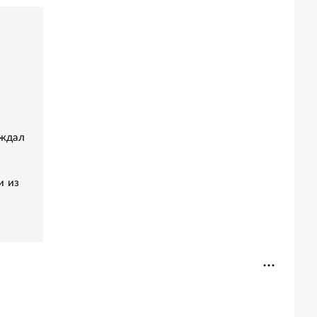
аждал
и из