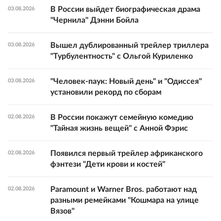
В России выйдет биографическая драма
03.08.2026
"Чернила" Дэнни Бойла
Вышел дублированный трейлер триллера
03.08.2026
"Турбулентность" с Ольгой Куриленко
"Человек-паук: Новый день" и "Одиссея"
03.08.2026
установили рекорд по сборам
В России покажут семейную комедию
02.08.2026
"Тайная жизнь вещей" с Анной Фэрис
Появился первый трейлер африканского
02.08.2026
фэнтези "Дети крови и костей"
Paramount и Warner Bros. работают над
02.08.2026
разными ремейками "Кошмара на улице
Вязов"