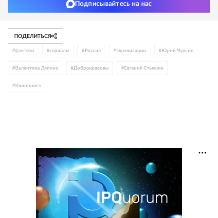
Подписывайтесь на нас
ПОДЕЛИТЬСЯ
#
фэнтези
#
сериалы
#
Россия
#
экранизации
#
Юрий Чурсин
#
Валентина Ляпина
#
Добронравовы
#
Евгений Стычкин
#
Кинопоиск