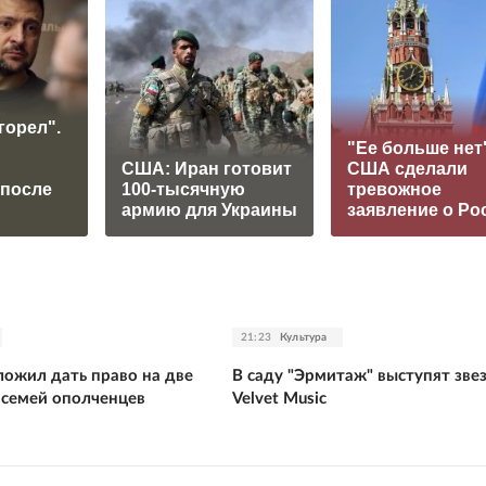
горел".
"Ее больше нет"
США: Иран готовит
США сделали
 после
100-тысячную
тревожное
армию для Украины
заявление о Ро
21:23
Культура
ожил дать право на две
В саду "Эрмитаж" выступят зве
 семей ополченцев
Velvet Music