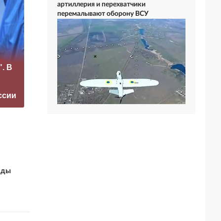
артиллерия и перехватчики
перемалывают оборону ВСУ
«Это конец всего»:
. В
Захарова
Медведев назвал
прокомментировал
единственный
а фестиваль в
способ сохранить
ссии
Юрмале
РФ
зды