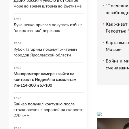
Двоих россиян унесло в открытое
"Последний
море во время шторма во Вьетнаме
освобожде
17:47
Как живет 
Лукашенко призвал покупать избы в
"осиротевших" деревнях
Репортаж 
Карта высо
17:34
Москве
Кубок Гагарина покажут жителям
городов Ярославской области
Война и ми
сменившим
17:32
Минпромторг намерен выйти на
контракт с Индией по самолетам
Ил-114-300 и SJ-100
17:26
Байкер получил контузию после
столкновения с вороной на скорости
270 км/ч
17:26