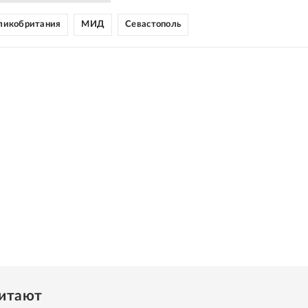
ликобритания
МИД
Севастополь
читают