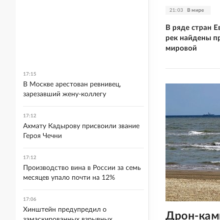
21:03
В мире
В ряде стран 
рек найдены п
мировой
17:15
В Москве арестован ревнивец,
зарезавший жену-коллегу
17:12
Ахмату Кадырову присвоили звание
Героя Чечни
17:12
Производство вина в России за семь
месяцев упало почти на 12%
17:06
Хинштейн предупредил о
Дрон-кам
замаскированных взрывных