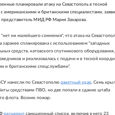
оенные планировали атаку на Севастополь в тесной
с американскими и британскими специалистами, заяв
 представитель МИД РФ Мария Захарова.
 "нет ни малейшего сомнения", что атака на Севастопо
а заранее спланирована с использованием "западных
ьных средств, натовского спутникового оборудования,
зведчиков и реализовалась с подачи и в тесной коорди
и и британскими спецслужбами".
ВСУ нанесли по Севастополю
ракетный удар
. Семь кры
биты средствами ПВО, но две попали в здание штаба
о флота. Возник пожар.
РФ
расширил
санкционный список, включив в него 23