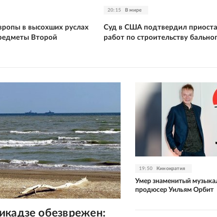
20:15
В мире
Европы в высохших руслах
Суд в США подтвердил приост
редметы Второй
работ по строительству бальног
19:50
Кинократия
Умер знаменитый музыка
продюсер Уильям Орбит
икадзе обезврежен: