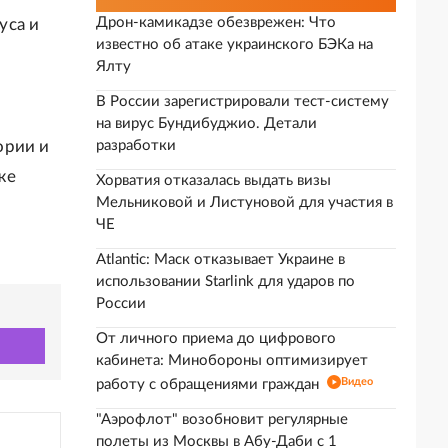
Дрон-камикадзе обезврежен: Что
уса и
известно об атаке украинского БЭКа на
Ялту
В России зарегистрировали тест-систему
на вирус Бундибуджио. Детали
ории и
разработки
же
Хорватия отказалась выдать визы
Мельниковой и Листуновой для участия в
ЧЕ
Atlantic: Маск отказывает Украине в
использовании Starlink для ударов по
России
От личного приема до цифрового
кабинета: Минобороны оптимизирует
Видео
работу с обращениями граждан
"Аэрофлот" возобновит регулярные
полеты из Москвы в Абу-Даби с 1