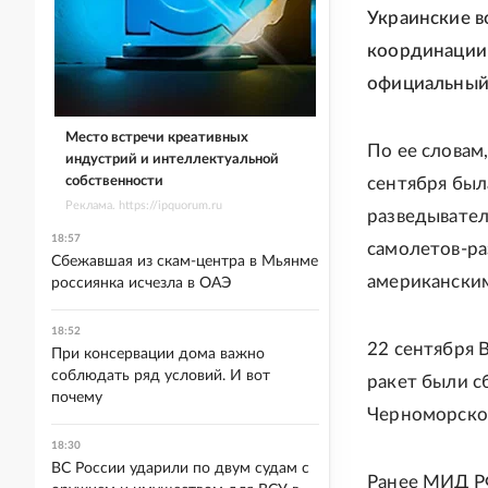
Украинские в
координации 
официальный
Место встречи креативных
По ее словам,
индустрий и интеллектуальной
собственности
сентября был
Реклама. https://ipquorum.ru
разведывател
18:57
самолетов-ра
Сбежавшая из скам-центра в Мьянме
американским
россиянка исчезла в ОАЭ
18:52
22 сентября 
При консервации дома важно
соблюдать ряд условий. И вот
ракет были с
почему
Черноморског
18:30
ВС России ударили по двум судам с
Ранее МИД 