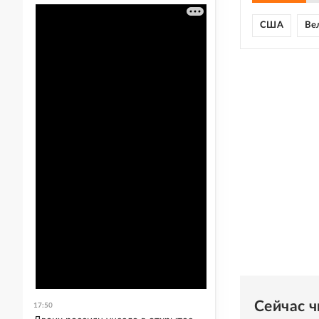
США
Ве
Сейчас 
17:50