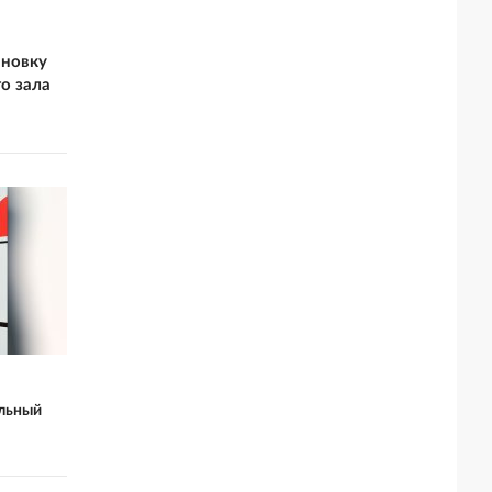
ановку
о зала
льный