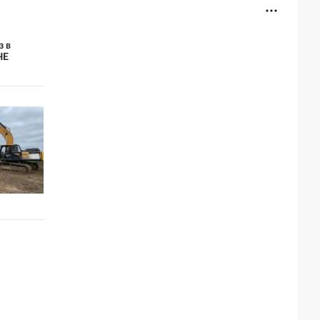
з в
ЧЕ