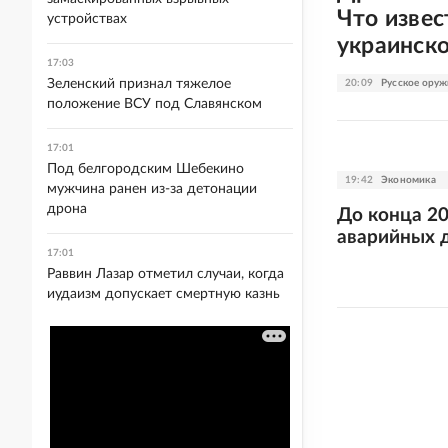
Что извес
устройствах
украинско
17:03
Зеленский признал тяжелое
20:09
Русское оруж
положение ВСУ под Славянском
17:01
Под белгородским Шебекино
19:42
Экономика
мужчина ранен из-за детонации
дрона
До конца 20
аварийных 
17:01
Раввин Лазар отметил случаи, когда
иудаизм допускает смертную казнь