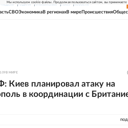
Мы используем cookie-файлы. Продолжая пользоваться сайтом, вы принимаете
Г-НЕДЕЛЯ
РОДИНА
ПРИЛОЖЕНИЯ
СОЮЗ
НОВОСТИ
асть
СВО
Экономика
В регионах
В мире
Происшествия
Общес
1:09
В МИРЕ
: Киев планировал атаку на
поль в координации с Британи
ПОД