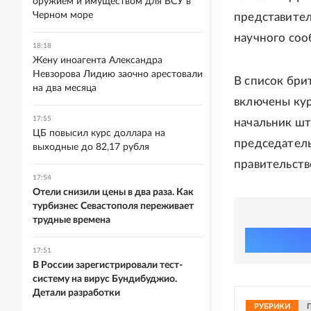
оружием и имуществом для ВСУ в
Черном море
представител
научного соо
18:18
Жену иноагента Александра
Невзорова Лидию заочно арестовали
В список бри
на два месяца
включены кур
17:55
начальник шт
ЦБ повысил курс доллара на
председатель
выходные до 82,17 рубля
правительств
17:54
Отели снизили цены в два раза. Как
турбизнес Севастополя переживает
трудные времена
17:51
В России зарегистрировали тест-
систему на вирус Бундибуджио.
Детали разработки
РУБРИКИ