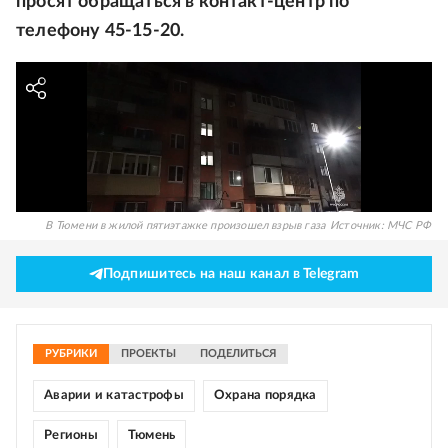
просят обращаться в контакт-центр по
телефону 45-15-20.
В Тюмени в жилой пятиэтажке произошел взрыв газа
Источник:
МЧС РФ
Подпишитесь на наш канал в Telegram
РУБРИКИ
ПРОЕКТЫ
ПОДЕЛИТЬСЯ
Аварии и катастрофы
Охрана порядка
Регионы
Тюмень