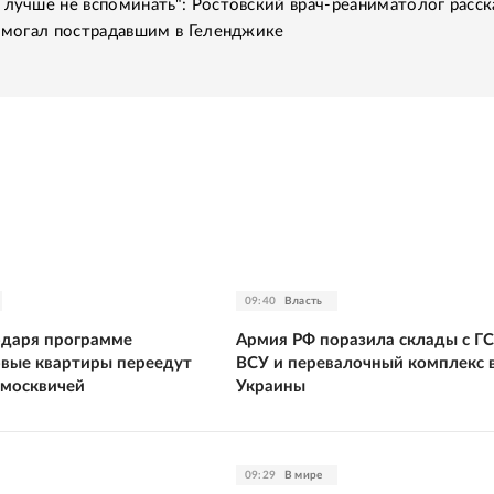
 лучше не вспоминать": Ростовский врач-реаниматолог расск
помогал пострадавшим в Геленджике
09:40
Власть
одаря программе
Армия РФ поразила склады с Г
овые квартиры переедут
ВСУ и перевалочный комплекс 
 москвичей
Украины
09:29
В мире