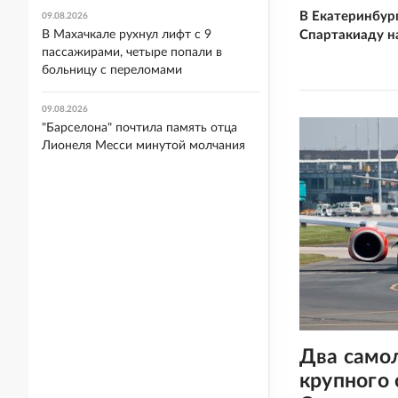
В Екатеринбур
09.08.2026
Спартакиаду н
В Махачкале рухнул лифт с 9
пассажирами, четыре попали в
больницу с переломами
09.08.2026
"Барселона" почтила память отца
Лионеля Месси минутой молчания
Два само
крупного 