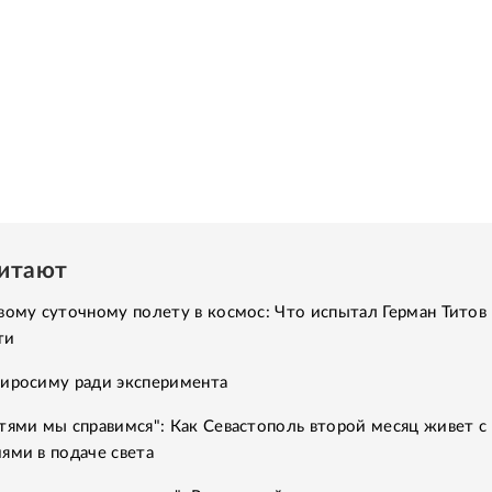
читают
вому суточному полету в космос: Что испытал Герман Титов 
ти
Хиросиму ради эксперимента
тями мы справимся": Как Севастополь второй месяц живет с
ями в подаче света