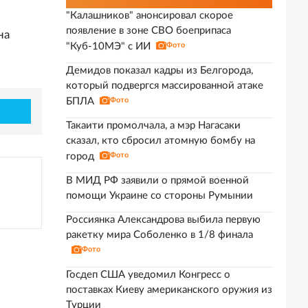
"Калашников" анонсировал скорое
появление в зоне СВО боеприпаса
на
"Куб-10МЭ" с ИИ
Фото
Демидов показал кадры из Белгорода,
который подвергся массированной атаке
БПЛА
Фото
Такаити промолчала, а мэр Нагасаки
сказал, кто сбросил атомную бомбу на
город
Фото
В МИД РФ заявили о прямой военной
помощи Украине со стороны Румынии
Россиянка Александрова выбила первую
ракетку мира Соболенко в 1/8 финала
Фото
Госдеп США уведомил Конгресс о
поставках Киеву американского оружия из
Турции