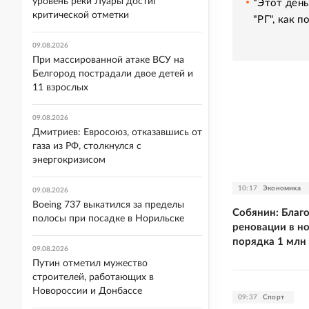
уровень реки Луары достиг
"Этот день
критической отметки
"РГ", как 
09.08.2026
При массированной атаке ВСУ на
Белгород пострадали двое детей и
11 взрослых
09.08.2026
Дмитриев: Евросоюз, отказавшись от
газа из РФ, столкнулся с
энергокризисом
10:17
Экономика
09.08.2026
Boeing 737 выкатился за пределы
Собянин: Благ
полосы при посадке в Норильске
реновации в н
порядка 1 млн
09.08.2026
Путин отметил мужество
строителей, работающих в
Новороссии и Донбассе
09:37
Спорт