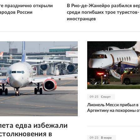
ге празднично открыли
В Рио-де-Жанейро разбился ве
ародов России
среди погибших трое туристов-
иностранцев
09:25
Спорт
Лионель Месси прибыл в
Аргентину на похороны о
лета едва избежали
столкновения в
09:23
В мире