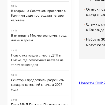
"РГ", как 
13:17
Отпуск под
В аварии на Советском проспекте в
выезд и ка
Калининграде пострадали четыре
человека
Слежка, си
в Таиланде
13:16
В пятницу в Москве возможны град,
Набрать 30
ливни и грозы
могут попа
13:15
Появились кадры с места ДТП в
Омске, где легковушка наехала на
толпу пешеходов
13:14
Сенаторы предложили разрешить
Новости СМИ
санацию компаний с начала 2027
года
13:06
Глава МИД Польши: Посягательство