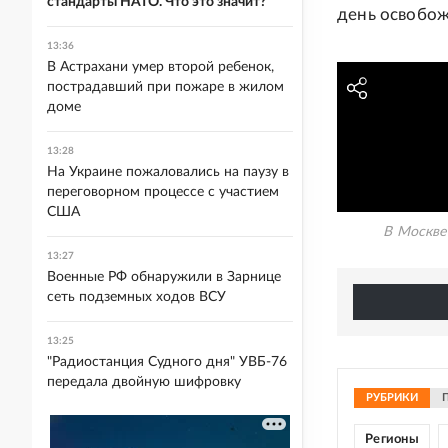
стандарты НАТО. Что это значит?
день освобож
13:36
В Астрахани умер второй ребенок,
пострадавший при пожаре в жилом
доме
13:28
На Украине пожаловались на паузу в
переговорном процессе с участием
США
В Москве
13:27
Военные РФ обнаружили в Зарнице
сеть подземных ходов ВСУ
13:25
"Радиостанция Судного дня" УВБ-76
передала двойную шифровку
РУБРИКИ
Регионы