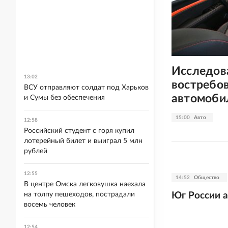
Исследова
13:02
востребов
ВСУ отправляют солдат под Харьков
автомоби
и Сумы без обеспечения
15:00
Авто
12:58
Российский студент с горя купил
лотерейный билет и выиграл 5 млн
рублей
12:55
14:52
Общество
В центре Омска легковушка наехала
Юг России 
на толпу пешеходов, пострадали
восемь человек
12:54