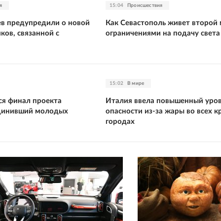
я
15:04
Происшествия
в предупредили о новой
Как Севастополь живет второй 
ков, связанной с
ограничениями на подачу света
15:02
В мире
ся финал проекта
Италия ввела повышенный уро
единивший молодых
опасности из-за жары во всех 
городах