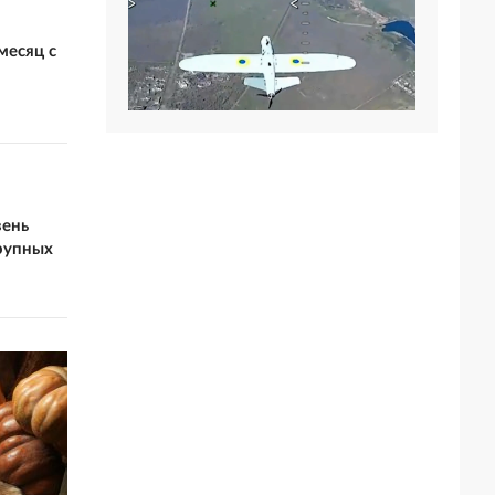
месяц с
вень
крупных