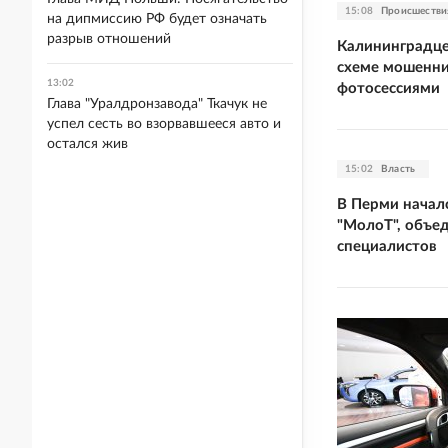
15:08
Происшестви
на дипмиссию РФ будет означать
разрыв отношений
Калининградце
схеме мошенни
13:02
фотосессиями
Глава "Уралдронзавода" Ткачук не
успел сесть во взорвавшееся авто и
остался жив
15:02
Власть
В Перми начал
"МолоТ", объ
специалистов