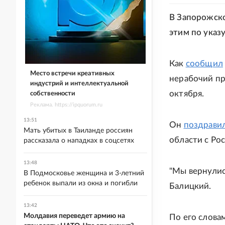
В Запорожско
этим по указ
Как
сообщил
Место встречи креативных
нерабочий пр
индустрий и интеллектуальной
октября.
собственности
Реклама. https://ipquorum.ru
13:51
Он
поздрави
Мать убитых в Таиланде россиян
области с Ро
рассказала о нападках в соцсетях
13:48
"Мы вернулись
В Подмосковье женщина и 3-летний
ребенок выпали из окна и погибли
Балицкий.
13:42
Молдавия переведет армию на
По его словам