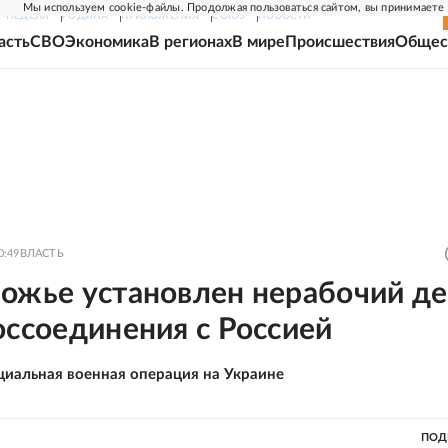
Мы используем cookie-файлы. Продолжая пользоваться сайтом, вы принимаете
Г-НЕДЕЛЯ
РОДИНА
ПРИЛОЖЕНИЯ
СОЮЗ
НОВОСТИ
асть
СВО
Экономика
В регионах
В мире
Происшествия
Общес
0:49
ВЛАСТЬ
ожье установлен нерабочий де
оссоединения с Россией
циальная военная операция на Украине
ПОД