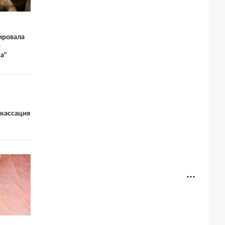
ировала
м
а"
 кассация