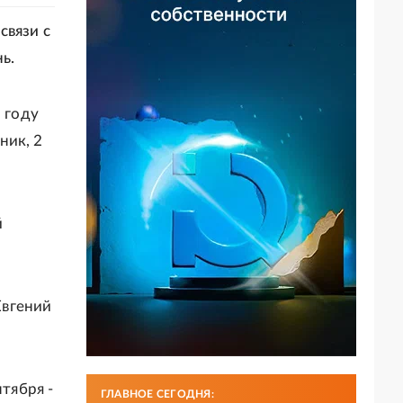
связи с
ь.
м году
ник, 2
й
Евгений
нтября -
ГЛАВНОЕ СЕГОДНЯ: