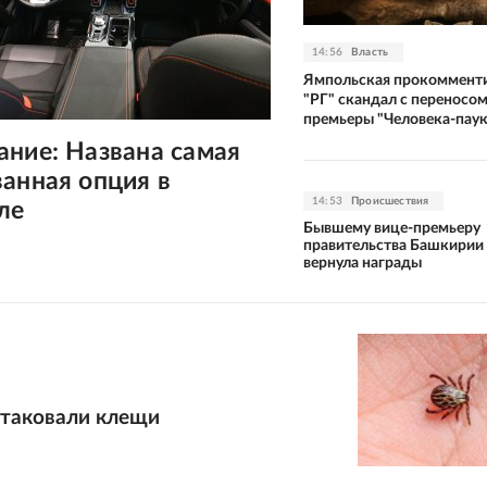
14:56
Власть
Ямпольская прокоммент
"РГ" скандал с переносо
премьеры "Человека-паук
ние: Названа самая
анная опция в
14:53
Происшествия
ле
Бывшему вице-премьеру
правительства Башкирии
вернула награды
атаковали клещи