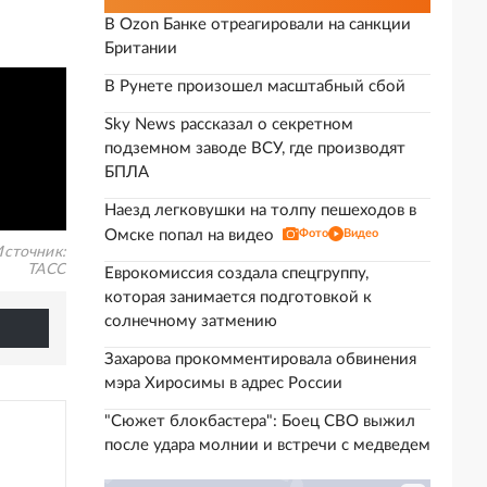
В Ozon Банке отреагировали на санкции
Британии
В Рунете произошел масштабный сбой
Sky News рассказал о секретном
подземном заводе ВСУ, где производят
БПЛА
Наезд легковушки на толпу пешеходов в
Омске попал на видео
Фото
Видео
сточник:
ТАСС
Еврокомиссия создала спецгруппу,
которая занимается подготовкой к
солнечному затмению
Захарова прокомментировала обвинения
мэра Хиросимы в адрес России
"Сюжет блокбастера": Боец СВО выжил
после удара молнии и встречи с медведем