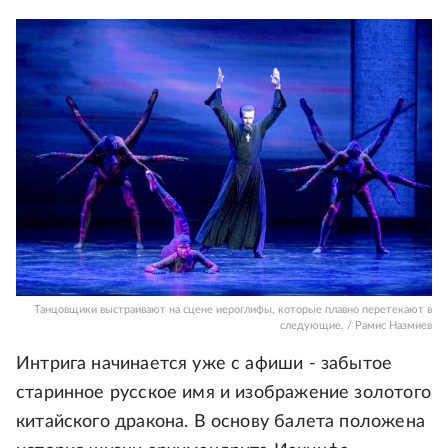
Танцовщики выстраивают на сцене иероглифы, которые плавно перетекают в
следующие. / Рамис Назмиев
Интрига начинается уже с афиши - забытое
старинное русское имя и изображение золотого
китайского дракона. В основу балета положена