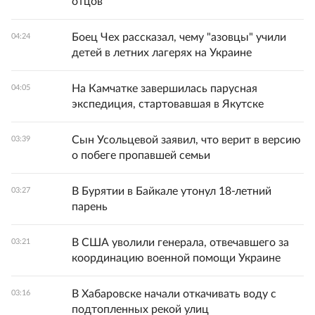
отцов
Боец Чех рассказал, чему "азовцы" учили
04:24
детей в летних лагерях на Украине
На Камчатке завершилась парусная
04:05
экспедиция, стартовавшая в Якутске
Сын Усольцевой заявил, что верит в версию
03:39
о побеге пропавшей семьи
В Бурятии в Байкале утонул 18-летний
03:27
парень
В США уволили генерала, отвечавшего за
03:21
координацию военной помощи Украине
В Хабаровске начали откачивать воду с
03:16
подтопленных рекой улиц