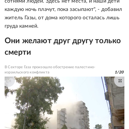
сотнями людей. Здесь нет места, и наши дети
каждую ночь плачут, пока засыпают", - добавил
житель Газы, от дома которого осталась лишь
груда камней.
Они желают друг другу только
смерти
В Секторе Газа произошло обострение палестино-
израильского конфликта
1
/
20