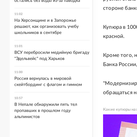
остались без воды из-за паводка
стороне банк
11:02
На Херсонщине и в Запорожье
решают, как организовать учебу
Купюра в 100
школьников в сентябре
красной.
11:01
ВСУ перебросили медийную бригаду
Кроме того, 
"Эдельвейс" под Харьков
Банка России
11:00
Россия вернулась в мировой
"Модернизиро
скейтбординг с флагом и гимном
обращаться н
10:57
В Непале обнаружили пять тел
Какие купюры нах
пропавших в прошлом году
альпинистов