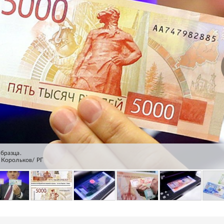
бразца.
 Корольков/ РГ