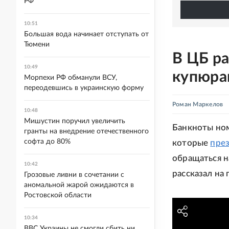
РФ
10:51
Большая вода начинает отступать от
Тюмени
В ЦБ ра
10:49
купюрам
Морпехи РФ обманули ВСУ,
переодевшись в украинскую форму
Роман Маркелов
10:48
Мишустин поручил увеличить
Банкноты ном
гранты на внедрение отечественного
софта до 80%
которые
пре
обращаться н
10:42
рассказал на
Грозовые ливни в сочетании с
аномальной жарой ожидаются в
Ростовской области
10:34
ВВС Украины не смогли сбить ни