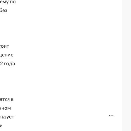
иему по
без
тоит
ащение
2 года
ятся в
енном
льзует
и