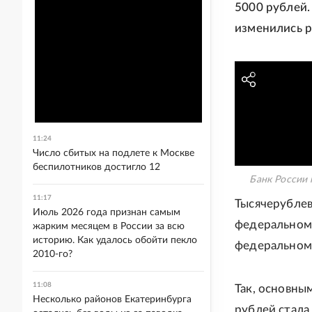
5000 рублей.
изменились 
11:24
Число сбитых на подлете к Москве
беспилотников достигло 12
Банк России 
11:17
Тысячерубле
Июль 2026 года признан самым
федеральному
жарким месяцем в России за всю
историю. Как удалось обойти пекло
федеральному
2010-го?
11:08
Так, основны
Несколько районов Екатеринбурга
рублей стала