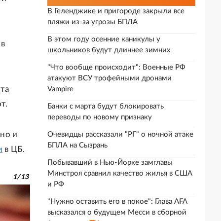
В Геленджике и пригороде закрыли все
пляжи из-за угрозы БПЛА
В этом году осенние каникулы у
 в
школьников будут длиннее зимних
"Что вообще происходит": Военные РФ
атакуют ВСУ трофейными дронами
йта
Vampire
т.
Банки с марта будут блокировать
переводы по новому признаку
но и
Очевидцы рассказали "РГ" о ночной атаке
БПЛА на Сызрань
и
в ЦБ.
Побывавший в Нью-Йорке замглавы
Минстроя сравнил качество жилья в США
1
/
13
и РФ
"Нужно оставить его в покое": Глава AFA
высказался о будущем Месси в сборной