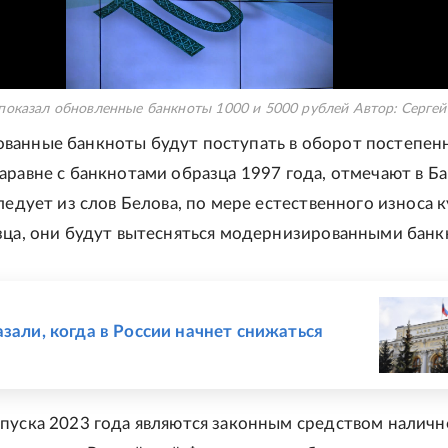
показал обновленные банкноты 1000 и 5000 рублей
Автор:
Сергей
анные банкноты будут поступать в оборот постепен
аравне с банкнотами образца 1997 года, отмечают в Б
следует из слов Белова, по мере естественного износа 
зца, они будут вытесняться модернизированными банк
Е
азали, когда в России начнет снижаться
пуска 2023 года являются законным средством наличн