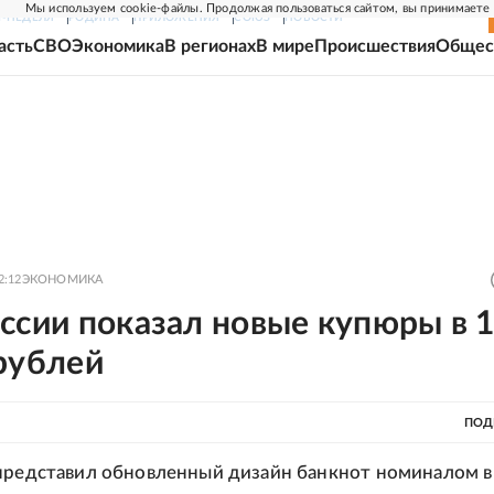
Мы используем cookie-файлы. Продолжая пользоваться сайтом, вы принимаете
Г-НЕДЕЛЯ
РОДИНА
ПРИЛОЖЕНИЯ
СОЮЗ
НОВОСТИ
асть
СВО
Экономика
В регионах
В мире
Происшествия
Общес
2:12
ЭКОНОМИКА
ссии показал новые купюры в 
рублей
ПОД
представил обновленный дизайн банкнот номиналом в