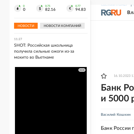
СВЕЖИЙ НОМЕР
Р
0
0.75
0.77
11:31
0
82.16
94.83
Вл
Федеральные трассы в Челябинской
области закрыли для большегрузов
из-за жары
НОВОСТИ
НОВОСТИ КОМПАНИЙ
11:27
SHOT: Российская школьница
получила сильные ожоги из-за
мохито во Вьетнаме
16.10.2023 1
Банк Ро
и 5000 
Василий Кошкин
Банк России 