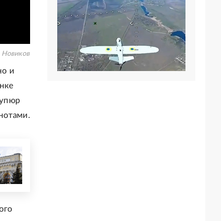
 Новиков
но и
анке
купюр
нотами.
ого