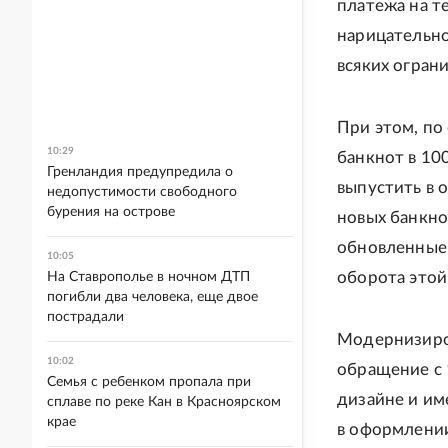
платежа на т
нарицательно
всяких ограни
При этом, по
10:29
банкнот в 10
Гренландия предупредила о
выпустить в 
недопустимости свободного
бурения на острове
новых банкно
обновленные 
10:05
оборота этой
На Ставрополье в ночном ДТП
погибли два человека, еще двое
пострадали
Модернизиров
10:02
обращение с 
Семья с ребенком пропала при
дизайне и им
сплаве по реке Кан в Красноярском
крае
в оформлени