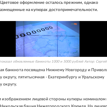
 Цветовое оформление осталось прежним, однако
размещенные на купюрах достопримечательности.
показал обновленные банкноты 1000 и 5000 рублей
Автор:
Сергей
вая банкнота посвящена Нижнему Новгороду и Приво
 округу, пятитысячная - Екатеринбургу и Уральскому
 округу.
м изображением лицевой стороны купюры номиналом 
 Никольская башня Нижегородского Кремля. На лицев