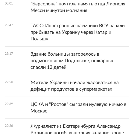
"Барселона" почтила память отца Лионеля
00:01
Месси минутой молчания
ТАСС: Иностранные наемники ВСУ начали
23:47
прибывать на Украину через Катар и
Польшу
Здание больницы загорелось в
23:17
подмосковном Подольске, пожарные
спасли 12 детей
Жители Украины начали жаловаться на
22:50
дефицит продуктов в супермаркетах
ЦСКА и "Ростов" сыграли нулевую ничью в
22:39
Москве
Журналист из Екатеринбурга Александр
22:26
Родионов погиб, выполняя задание в зоне