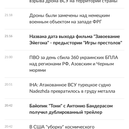
взрыва дрона ВСУ на территории страны
Дроны были замечены над немецким
21:18
военным объектом на западе ФРГ
Названа дата выхода фильма "Завоевание
21:16
Эйегона" - предыстории "Игры престолов"
ПВО за день сбила 360 украинских БПЛА
21:00
над регионами РФ, Азовским и Черным
морями
IHA: Атакованное ВСУ турецкое судно
20:51
Nadezhda превратилось в груду металла
Байопик "Тони" с Антонио Бандерасом
20:42
получил дублированный трейлер
В США "уборку" космического
20:42