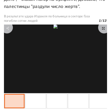
палестинцы "раздули число жертв".
В результате удара Израиля по больнице в секторе Газа
погибли сотни людей
1
/
13