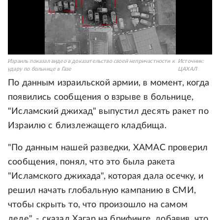
Израиль показал видео в доказательство своей непричастности к
Источник:
удару по больнице в Газе
ЦАХАЛ
По данным израильской армии, в момент, когда
появились сообщения о взрыве в больнице,
"Исламский джихад" выпустил десять ракет по
Израилю с близлежащего кладбища.
"По данным нашей разведки, ХАМАС проверил
сообщения, понял, что это была ракета
"Исламского джихада", которая дала осечку, и
решил начать глобальную кампанию в СМИ,
чтобы скрыть то, что произошло на самом
деле", - сказал Хагар на брифинге, добавив, что