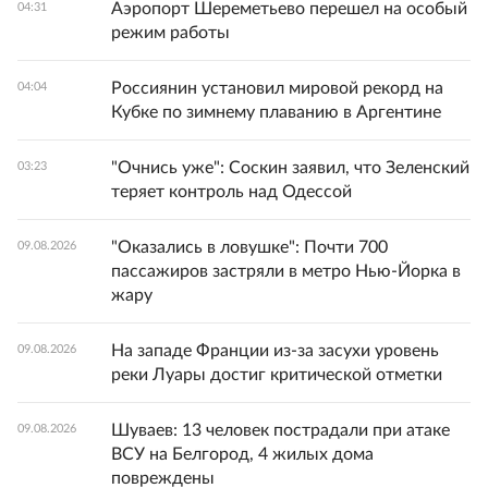
Аэропорт Шереметьево перешел на особый
04:31
режим работы
Россиянин установил мировой рекорд на
04:04
Кубке по зимнему плаванию в Аргентине
"Очнись уже": Соскин заявил, что Зеленский
03:23
теряет контроль над Одессой
"Оказались в ловушке": Почти 700
09.08.2026
пассажиров застряли в метро Нью-Йорка в
жару
На западе Франции из-за засухи уровень
09.08.2026
реки Луары достиг критической отметки
Шуваев: 13 человек пострадали при атаке
09.08.2026
ВСУ на Белгород, 4 жилых дома
повреждены