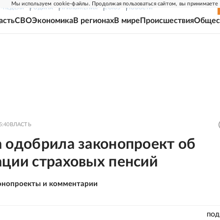
Мы используем cookie-файлы. Продолжая пользоваться сайтом, вы принимаете
Г-НЕДЕЛЯ
РОДИНА
ПРИЛОЖЕНИЯ
СОЮЗ
НОВОСТИ
асть
СВО
Экономика
В регионах
В мире
Происшествия
Общес
5:40
ВЛАСТЬ
а одобрила законопроект об
ации страховых пенсий
онопроекты и комментарии
ПОД