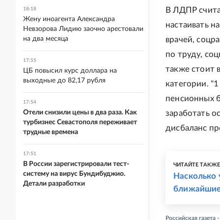
В ЛДПР счита
18:18
Жену иноагента Александра
настаивать н
Невзорова Лидию заочно арестовали
на два месяца
врачей, соцр
по труду, со
17:55
также стоит 
ЦБ повысил курс доллара на
выходные до 82,17 рубля
категории. "1
пенсионных б
17:54
Отели снизили цены в два раза. Как
заработать о
турбизнес Севастополя переживает
дисбаланс пре
трудные времена
17:51
В России зарегистрировали тест-
ЧИТАЙТЕ ТАКЖ
систему на вирус Бундибуджио.
Насколько 
Детали разработки
ближайшие
Российская газета 