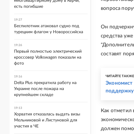
многоквартирному дому в Керчи,
есть погибшие
вопроса пору
19:27
Беспилотник атаковал судно под
Он подчеркну
турецким флагом у Новороссийска
средства уже
"Дополнител
19:26
Первый полностью электрический
составят пор
кроссовер Volkswagen показали на
фото
ЧИТАЙТЕ ТАКЖ
19:16
Экономист 
Delta Plus прекратила работу на
Украине после пожара на
поддержку
крупнейшем складе
19:13
Как отметил 
Хорватия отказалась выдать визы
экономическо
Мельниковой и Листуновой для
участия в ЧЕ
должен помоч