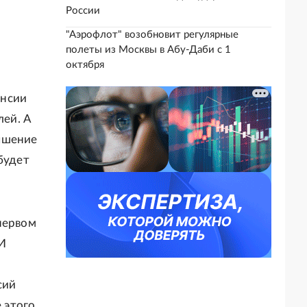
России
"Аэрофлот" возобновит регулярные
полеты из Москвы в Абу-Даби с 1
октября
енсии
лей. А
ышение
будет
первом
И
сий
 этого