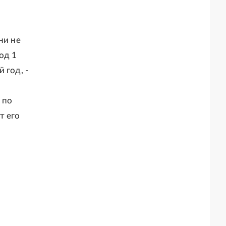
ни не
од 1
 год, -
 по
т его