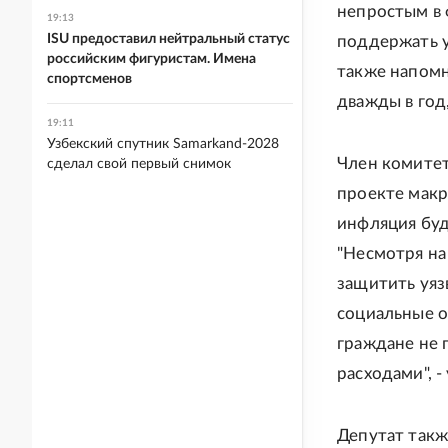
непростым в 
19:13
ISU предоставил нейтральный статус
поддержать у
российским фигуристам. Имена
также напомн
спортсменов
дважды в год
19:11
Узбекский спутник Samarkand-2028
Член комитет
сделал свой первый снимок
проекте макр
инфляция буде
"Несмотря на
защитить уяз
социальные о
граждане не
расходами", -
Депутат такж