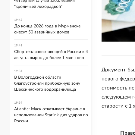
четвертый случай заболевания
"кроличьей лихорадкой"
19:42
До конца 2026 года в Мурманске
снесут 50 аварийных домов
19:41
Сбор тепличных овощей в России к 4
августа вырос до более 1 млн тонн
Документ был
19:34
В Вологодской области
нового федер
благоустроили прибрежную зону
стоимость пе
Шекснинского водохранилища
следующем го
19:34
старости с 1 
Atlantic: Маск отказывает Украине в
использовании Starlink для ударов по
России
Право