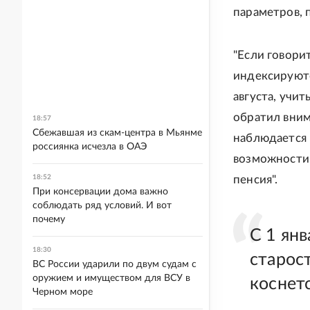
параметров, 
"Если говори
индексируютс
августа, учи
обратил вним
18:57
Сбежавшая из скам-центра в Мьянме
наблюдается 
россиянка исчезла в ОАЭ
возможности,
18:52
пенсия".
При консервации дома важно
соблюдать ряд условий. И вот
почему
С 1 янв
18:30
старос
ВС России ударили по двум судам с
оружием и имуществом для ВСУ в
коснет
Черном море