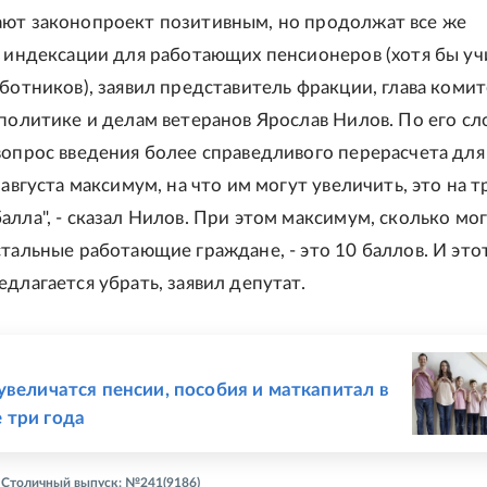
ют законопроект позитивным, но продолжат все же
а индексации для работающих пенсионеров (хотя бы уч
аботников), заявил представитель фракции, глава комит
цполитике и делам ветеранов Ярослав Нилов. По его сл
вопрос введения более справедливого перерасчета для
 августа максимум, на что им могут увеличить, это на т
алла", - сказал Нилов. При этом максимум, сколько мо
стальные работающие граждане, - это 10 баллов. И это
длагается убрать, заявил депутат.
Е
увеличатся пенсии, пособия и маткапитал в
 три года
- Столичный выпуск: №241(9186)