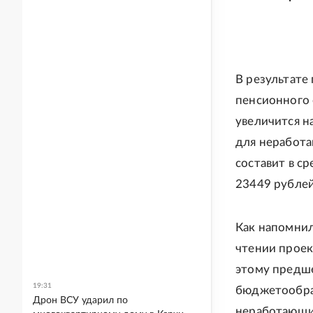
В результате
пенсионного 
увеличится на
для неработа
составит в с
23449 рублей
Как напомнил
чтении проек
этому предше
19:31
бюджетообраз
Дрон ВСУ ударил по
неработающим