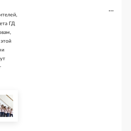
ителей,
ета ГД
овам,
 этой
ри
гут
т