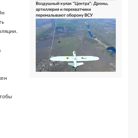
Воздушный кулак "Центра": Дроны,
артиллерия и перехватчики
Он
перемалывают оборону ВСУ
ть
фляции.
в
жен
чтобы