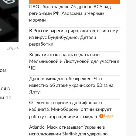
ПВО сбила за день 75 дронов ВСУ над
регионами РФ, Азовским и Черным
морями
В России зарегистрировали тест-систему
на вирус Бундибуджио. Детали
разработки
iStock
Хорватия отказалась выдать визы
Мельниковой и Листуновой для участия в
ЧЕ
том
Дрон-камикадзе обезврежен: Что
известно об атаке украинского БЭКа на
ля в
Ялту
ии по
От личного приема до цифрового
кабинета: Минобороны оптимизирует
Видео
работу с обращениями граждан
Atlantic: Маск отказывает Украине в
использовании Starlink для ударов по