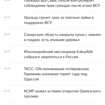
Прокуратура Севастополя контролирует
16:44
соблюдение прав граждан после атаки ВСУ
Уральцу грозит срок за платные лайки в
16:43
поддержку ВСУ
Самарскую область накрыла гроза с ливнем
16:43
и градом, есть упавшие деревья
Южнокорейский мессенджер KakaoTalk
16:39
собрался закрепиться в России
ТАСС: Обслуживавшая гитлеровскую
16:25
Германию компания теряет суда под
Одессой
КСИР назвал условие открытия Ормузского
16:19
пролива