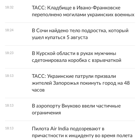
ТАСС: Кладбище в Ивано-Франковске
18:32
переполнено могилами украинских военных
В Сочи найдено тело подростка, который
18:24
ушел купаться 5 августа
В Курской области в руках мужчины
18:23
сдетонировала коробка с взрывчаткой
ТАСС: Украинские патрули призвали
18:13
жителей Запорожья покинуть город на 48
часов
В аэропорту Внуково ввели частичные
18:13
ограничения
Пилота Air India подозревают в
18:13
причастности к инциденту во время полета