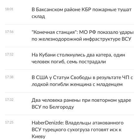
В Баксанском районе КБР пожарные тушат
18:01
склад
"Конечная станция": МО РФ показало удары
17:56
по железнодорожной инфраструктуре ВСУ
На Кубани столкнулись два катера, один
17:52
человек погиб, семь пострадали
В США у Статуи Свободы в результате ЧП с
17:38
лодкой погибли женщина с младенцем
Два человека ранены при повторном ударе
17:32
ВСУ по Белгороду
HaberDenizde: Владельцы атакованного
17:25
ВСУ турецкого сухогруза готовят иск к
Киеву