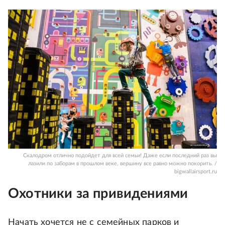
Скалодром отлично подойдет для всей семьи! Даже если последний раз вы
лазили по заборам в прошлом веке, вершину все равно можно покорить. /
bigwallairsport.ru
Охотники за привидениями
Начать хочется не с семейных парков и