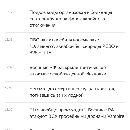
Подвоз воды организован в больницы
12:47
Екатеринбурга на фоне аварийного
отключения
ПВО за сутки сбила восемь ракет
12:38
"Фламинго", авиабомбы, снаряды РСЗО и
828 БПЛА
Военные РФ раскрыли тактическое
12:37
значение освобожденной Ивановки
Бегемот до смерти перепугал туристов,
12:33
погнавшись за их лодкой
"Что вообще происходит": Военные РФ
12:30
атакуют ВСУ трофейными дронами Vampire