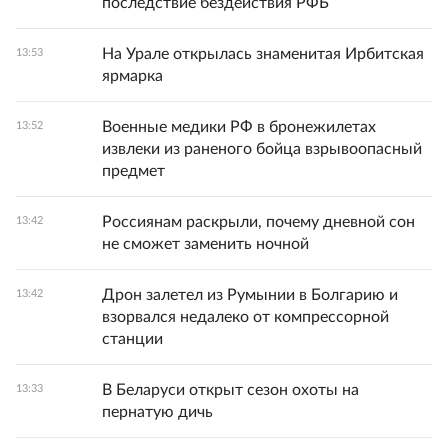
последствие бездействия РФБ
На Урале открылась знаменитая Ирбитская
13:53
ярмарка
Военные медики РФ в бронежилетах
13:52
извлеки из раненого бойца взрывоопасный
предмет
Россиянам раскрыли, почему дневной сон
13:42
не сможет заменить ночной
Дрон залетел из Румынии в Болгарию и
13:42
взорвался недалеко от компрессорной
станции
В Беларуси открыт сезон охоты на
13:33
пернатую дичь