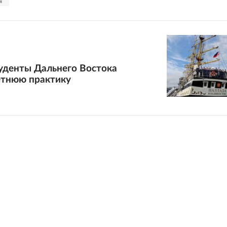
я
туденты Дальнего Востока
етнюю практику