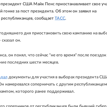
президент США Майк Пенс приостанавливает свое уча
 гонке за пост президента. Об этом он заявил на
 республиканцев, сообщает
ТАСС
.
егодняшнего дня приостановить свою кампанию на выб
- сказал он.
са, он понял, что сейчас "не его время" после поездок
ение последних шести месяцев.
одал
документы для участия в выборах президента СШ
 Он намеревался соперничать с другим республиканцем
ампом, которого ранее поддерживал.
его соперников от республиканцев были бывший губе