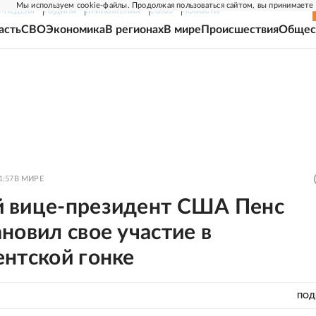
Мы используем cookie-файлы. Продолжая пользоваться сайтом, вы принимаете
Г-НЕДЕЛЯ
РОДИНА
ПРИЛОЖЕНИЯ
СОЮЗ
НОВОСТИ
асть
СВО
Экономика
В регионах
В мире
Происшествия
Общес
1:57
В МИРЕ
 вице-президент США Пенс
новил свое участие в
ентской гонке
ПОД