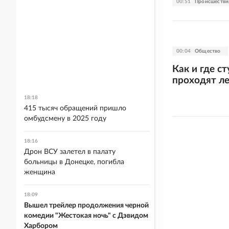
00:51
Происшестви
00:04
Общество
Как и где с
проходят л
18:18
415 тысяч обращений пришло
омбудсмену в 2025 году
18:16
Дрон ВСУ залетел в палату
больницы в Донецке, погибла
женщина
18:09
Вышел трейлер продолжения черной
комедии "Жестокая ночь" с Дэвидом
Харбором