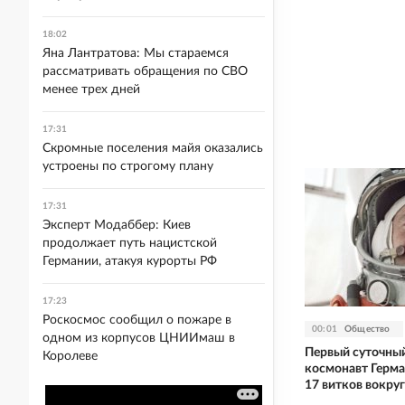
18:02
Яна Лантратова: Мы стараемся
рассматривать обращения по СВО
менее трех дней
17:31
Скромные поселения майя оказались
устроены по строгому плану
17:31
Эксперт Модаббер: Киев
продолжает путь нацистской
Германии, атакуя курорты РФ
17:23
Роскосмос сообщил о пожаре в
00:01
Общество
одном из корпусов ЦНИИмаш в
Первый суточный
Королеве
космонавт Герма
17 витков вокру