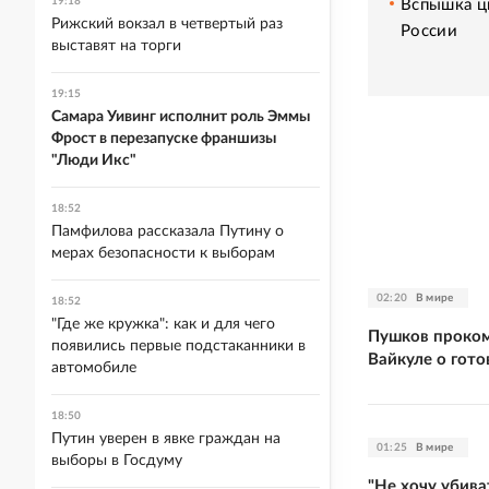
19:18
Вспышка ци
Рижский вокзал в четвертый раз
России
выставят на торги
19:15
Самара Уивинг исполнит роль Эммы
Фрост в перезапуске франшизы
"Люди Икс"
18:52
Памфилова рассказала Путину о
мерах безопасности к выборам
02:20
В мире
18:52
"Где же кружка": как и для чего
Пушков проком
появились первые подстаканники в
Вайкуле о гото
автомобиле
18:50
Путин уверен в явке граждан на
01:25
В мире
выборы в Госдуму
"Не хочу убива