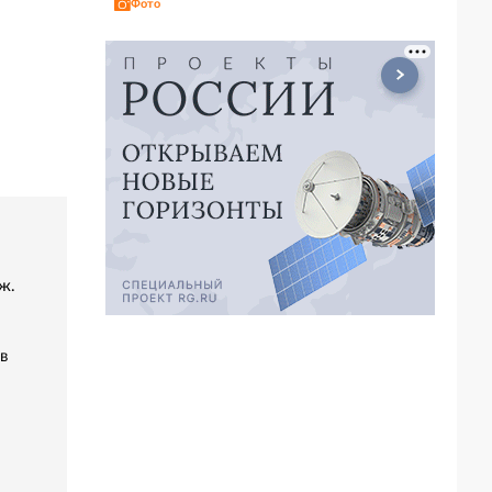
Фото
ж.
в