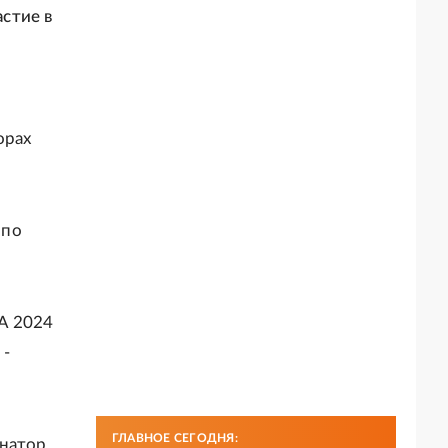
стие в
орах
 по
А 2024
 -
ГЛАВНОЕ СЕГОДНЯ:
рнатор