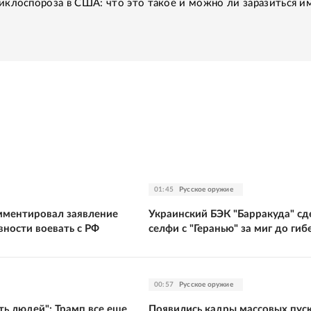
клоспороза в США: что это такое и можно ли заразиться им
01:45
Русское оружие
ментировал заявление
Украинский БЭК "Барракуда" сд
вности воевать с РФ
селфи с "Геранью" за миг до гиб
00:57
Русское оружие
ть людей": Трамп все еще
Появились кадры массовых пус