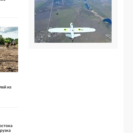
лей из
остока
рузка