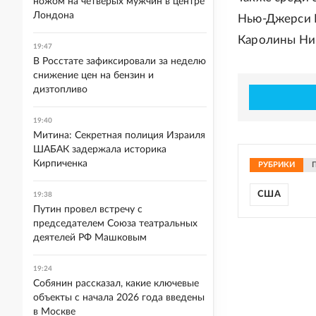
ножом на четверых мужчин в центре
Лондона
Нью-Джерси К
Каролины Ни
19:47
В Росстате зафиксировали за неделю
снижение цен на бензин и
дизтопливо
19:40
Митина: Секретная полиция Израиля
ШАБАК задержала историка
Кирпиченка
РУБРИКИ
США
19:38
Путин провел встречу с
председателем Союза театральных
деятелей РФ Машковым
19:24
Собянин рассказал, какие ключевые
объекты с начала 2026 года введены
в Москве