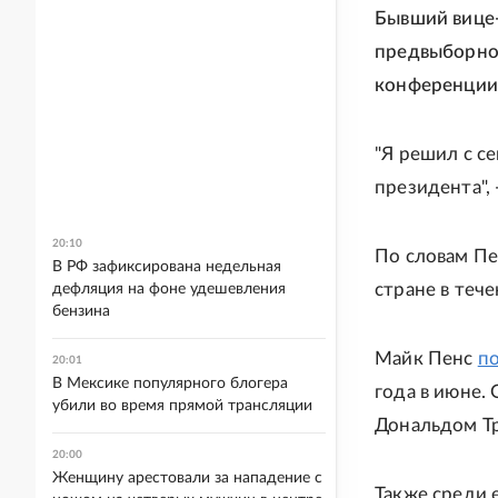
Бывший вице-
предвыборной
конференции
"Я решил с с
президента", 
20:10
По словам Пен
В РФ зафиксирована недельная
стране в теч
дефляция на фоне удешевления
бензина
Майк Пенс
п
20:01
В Мексике популярного блогера
года в июне.
убили во время прямой трансляции
Дональдом Тр
20:00
Женщину арестовали за нападение с
Также среди 