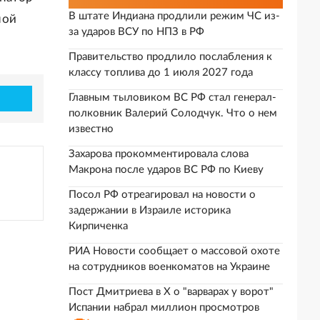
В штате Индиана продлили режим ЧС из-
ной
за ударов ВСУ по НПЗ в РФ
Правительство продлило послабления к
классу топлива до 1 июля 2027 года
Главным тыловиком ВС РФ стал генерал-
полковник Валерий Солодчук. Что о нем
известно
Захарова прокомментировала слова
Макрона после ударов ВС РФ по Киеву
Посол РФ отреагировал на новости о
задержании в Израиле историка
Кирпиченка
РИА Новости сообщает о массовой охоте
на сотрудников военкоматов на Украине
Пост Дмитриева в X о "варварах у ворот"
Испании набрал миллион просмотров