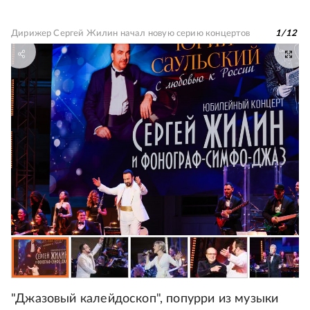
Дирижер Сергей Жилин начал новую серию концертов
1
/
12
"Джазовый калейдоскоп", попурри из музыки