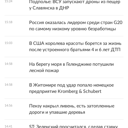
Подполье: ВСУ запускают дроны из пещер
15:24
у Славянска в ДНР
Россия оказалась лидером среди стран G20
15:18
по самому низкому уровню безработицы
В США королева красоты борется за жизнь
15:03
после устроенного братьями 4 и 6 лет ДТП
На берегу моря в Геленджике потушили
14:58
лесной пожар
В Житомире под удар попало немецкое
14:58
предприятие Kromberg & Schubert
Пензу накрыл ливень, есть затопленные
14:56
дороги и упавшие деревья
ST: Зеленский просчитался, сделав ставку
14:41