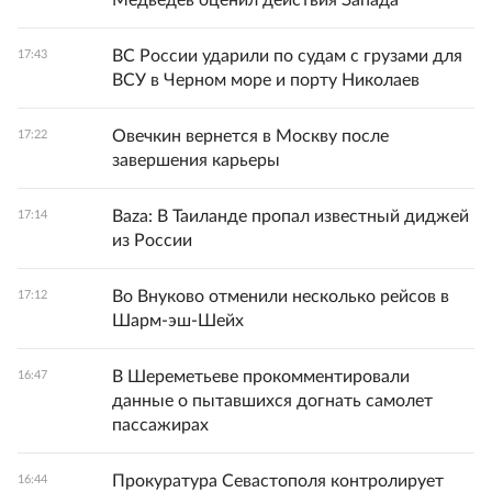
Медведев оценил действия Запада
ВС России ударили по судам с грузами для
17:43
ВСУ в Черном море и порту Николаев
Овечкин вернется в Москву после
17:22
завершения карьеры
Baza: В Таиланде пропал известный диджей
17:14
из России
Во Внуково отменили несколько рейсов в
17:12
Шарм-эш-Шейх
В Шереметьеве прокомментировали
16:47
данные о пытавшихся догнать самолет
пассажирах
Прокуратура Севастополя контролирует
16:44