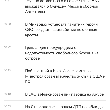
"Нужно оставить его в покое": Глава AFA
10:32
высказался о будущем Месси в сборной
Аргентины
В Минводах установят памятник героям
10:30
СВО, воздвигавшим сбитые поклонные
кресты
Гренландия предупредила о
10:29
недопустимости свободного бурения на
острове
Побывавший в Нью-Йорке замглавы
10:23
Минстроя сравнил качество жилья в США и
РФ
В ЕАО зафиксирован пик паводка на Амуре
10:10
На Ставрополье в ночном ДТП погибли два
10:05