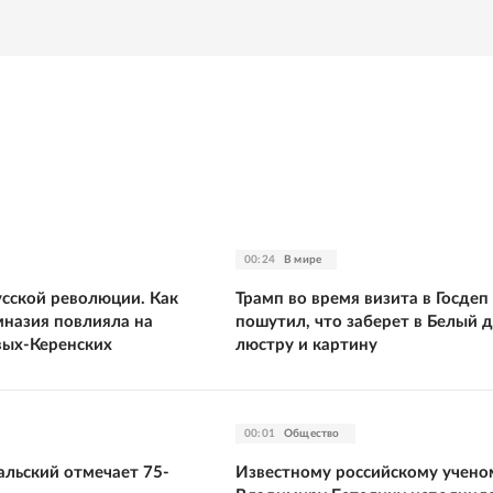
00:24
В мире
усской революции. Как
Трамп во время визита в Госдеп
мназия повлияла на
пошутил, что заберет в Белый 
вых-Керенских
люстру и картину
00:01
Общество
альский отмечает 75-
Известному российскому учено