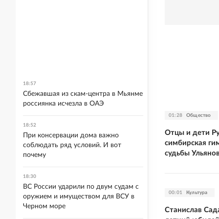
18:57
Сбежавшая из скам-центра в Мьянме
россиянка исчезла в ОАЭ
01:28
Общество
18:52
Отцы и дети Р
При консервации дома важно
симбирская ги
соблюдать ряд условий. И вот
судьбы Ульяно
почему
18:30
ВС России ударили по двум судам с
00:01
Культура
оружием и имуществом для ВСУ в
Черном море
Станислав Сад