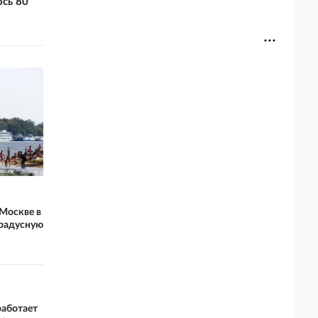
сь 80
Москве в
градусную
работает