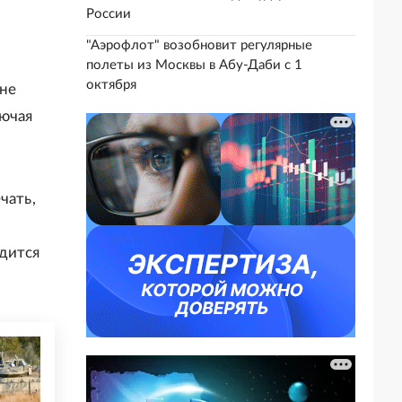
России
"Аэрофлот" возобновит регулярные
полеты из Москвы в Абу-Даби с 1
октября
 не
лючая
чать,
дится