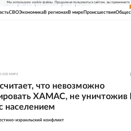
Мы используем cookie-файлы. Продолжая пользоваться сайтом, вы принимаете
Г-НЕДЕЛЯ
РОДИНА
ПРИЛОЖЕНИЯ
СОЮЗ
НОВОСТИ
асть
СВО
Экономика
В регионах
В мире
Происшествия
Общес
3:30
В МИРЕ
считает, что невозможно
ировать ХАМАС, не уничтожив 
с населением
естино-израильский конфликт