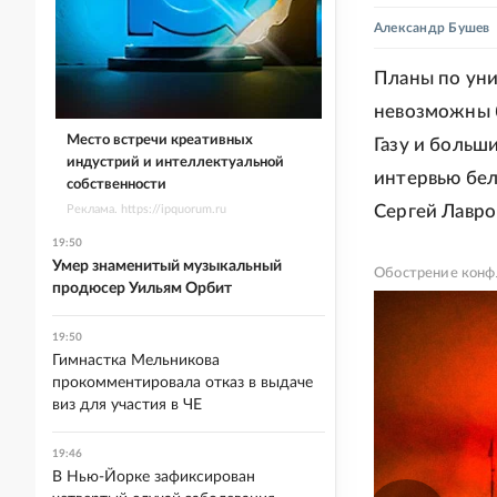
Александр Бушев
Планы по уни
невозможны б
Место встречи креативных
Газу и больш
индустрий и интеллектуальной
интервью бел
собственности
Сергей Лавро
Реклама. https://ipquorum.ru
19:50
Умер знаменитый музыкальный
Обострение конф
продюсер Уильям Орбит
19:50
Гимнастка Мельникова
прокомментировала отказ в выдаче
виз для участия в ЧЕ
19:46
В Нью-Йорке зафиксирован