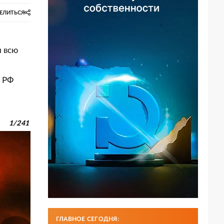
ЕЛИТЬСЯ
,
и всю
 РФ
1
/
241
ГЛАВНОЕ СЕГОДНЯ: