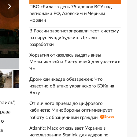
ПВО сбила за день 75 дронов ВСУ над
регионами РФ, Азовским и Черным
морями
В России зарегистрировали тест-систему
на вирус Бундибуджио. Детали
разработки
Хорватия отказалась выдать визы
Мельниковой и Листуновой для участия в
ЧЕ
Дрон-камикадзе обезврежен: Что
известно об атаке украинского БЭКа на
Ялту
аиль",
От личного приема до цифрового
кабинета: Минобороны оптимизирует
рава,
Видео
работу с обращениями граждан
По
Atlantic: Маск отказывает Украине в
 а
использовании Starlink для ударов по