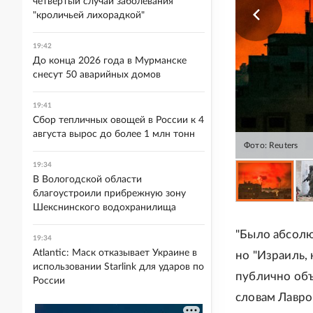
четвертый случай заболевания
"кроличьей лихорадкой"
19:42
До конца 2026 года в Мурманске
снесут 50 аварийных домов
19:41
Сбор тепличных овощей в России к 4
августа вырос до более 1 млн тонн
Фото: Reuters
19:34
В Вологодской области
благоустроили прибрежную зону
Шекснинского водохранилища
"Было абсолю
19:34
Atlantic: Маск отказывает Украине в
но "Израиль,
использовании Starlink для ударов по
публично объ
России
словам Лавро