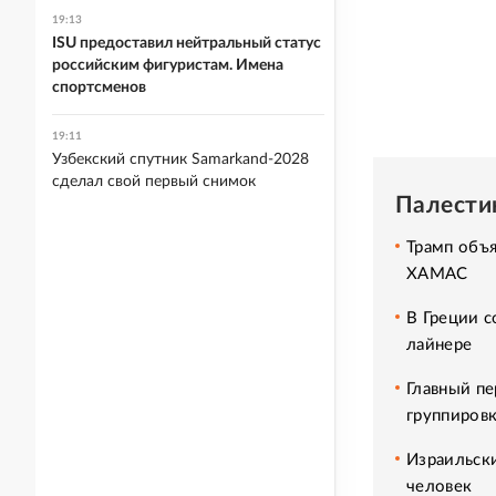
19:13
ISU предоставил нейтральный статус
российским фигуристам. Имена
спортсменов
19:11
Узбекский спутник Samarkand-2028
сделал свой первый снимок
Палести
Трамп объ
ХАМАС
В Греции с
лайнере
Главный п
группиров
Израильски
человек