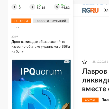
РФ
СВЕЖИЙ НОМЕР
Р
0
0.75
0.77
0
82.16
94.83
Вл
20:09
На Вологодчине муниципалитет
оштрафовали за нападение
НОВОСТИ
НОВОСТИ КОМПАНИЙ
бездомной собаки
20:09
Дрон-камикадзе обезврежен: Что
известно об атаке украинского БЭКа
на Ялту
28.10.2023 1
Лавров 
ликвид
вместе 
Пал
СЮЖЕТ