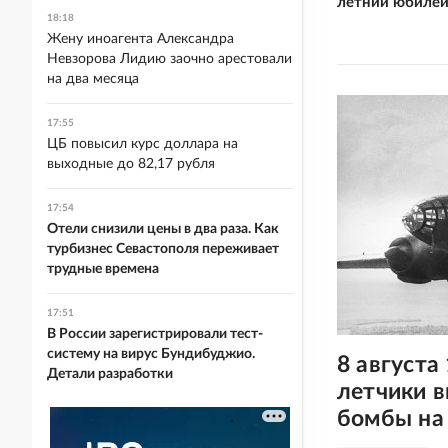
летний юбиле
18:18
Жену иноагента Александра
Невзорова Лидию заочно арестовали
на два месяца
17:55
ЦБ повысил курс доллара на
выходные до 82,17 рубля
17:54
Отели снизили цены в два раза. Как
турбизнес Севастополя переживает
трудные времена
17:51
В России зарегистрировали тест-
систему на вирус Бундибуджио.
8 августа
Детали разработки
летчики 
бомбы на