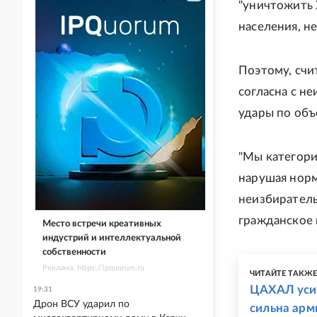
"уничтожить 
населения, н
Поэтому, счи
согласна с н
удары по объ
"Мы категори
нарушая норм
неизбиратель
гражданское н
Место встречи креативных
индустрий и интеллектуальной
собственности
Реклама. https://ipquorum.ru
ЧИТАЙТЕ ТАКЖ
ЦАХАЛ усил
19:31
Дрон ВСУ ударил по
сильна арм