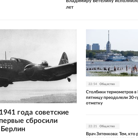
й
Владимиру Бетелину исполнило
лет
22:54
Общество
Столбики термометров в 
пятницу преодолели 30-
отметку
 1941 года советские
впервые сбросили
22:21
Общество
 Берлин
Врач Зятенкова: Тем, кто 