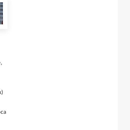
,
к)
оса