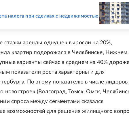
ета налога при сделках с недвижимостью
ние ставки аренды однушек выросли на 20%,
енда квартир подорожала в Челябинске, Нижнем
упные варианты сейчас в среднем на 40% дороже
ьным показатели роста характерны и для
ербурга. По этому показателю в числе лидеров
го новостроек (Волгоград, Томск, Омск, Челябинс
ении спроса между сегментами сказался
льше возможностей для решения жилищного вопр