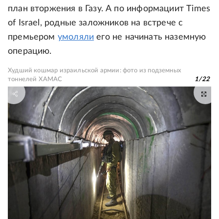
план вторжения в Газу. А по информациит Times
of Israel, родные заложников на встрече с
премьером
умоляли
его не начинать наземную
операцию.
Худший кошмар израильской армии: фото из подземных
тоннелей ХАМАС
1
/
22