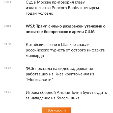
Суд в Москве приговорил главу
14:54
издательства Popcorn Books к четырем
годам условно
WSJ: Трамп сильно раздражен утечками о
14:53
нехватке боеприпасов в армии США
Китайские врачи в Шанхае спасли
14:50
российского туриста от острого инфаркта
миокарда
ФСБ показала на видео задержание
14:49
работавших на Киев криптоменял из
"Москва-сити"
Игрока сборной Англии Тоуни будут судить
14:45
за нападение на болельщика
Все новости