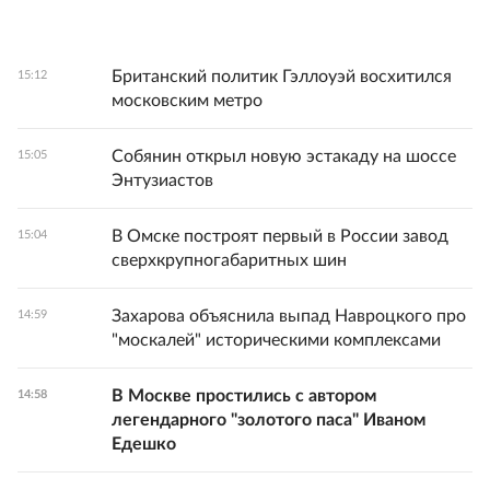
Британский политик Гэллоуэй восхитился
15:12
московским метро
Собянин открыл новую эстакаду на шоссе
15:05
Энтузиастов
В Омске построят первый в России завод
15:04
сверхкрупногабаритных шин
Захарова объяснила выпад Навроцкого про
14:59
"москалей" историческими комплексами
В Москве простились с автором
14:58
легендарного "золотого паса" Иваном
Едешко