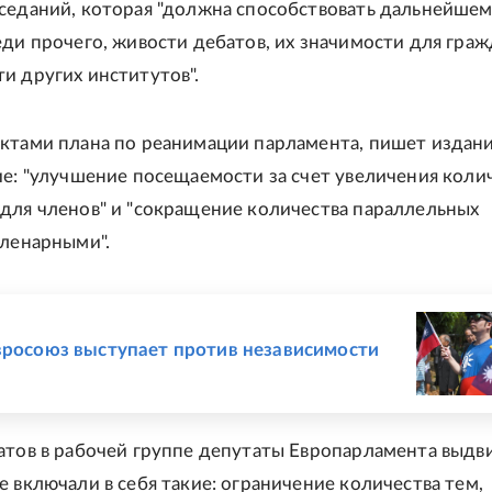
седаний, которая "должна способствовать дальнейше
еди прочего, живости дебатов, их значимости для граж
и других институтов".
ктами плана по реанимации парламента, пишет издани
ие: "улучшение посещаемости за счет увеличения коли
для членов" и "сокращение количества параллельных
пленарными".
Е
вросоюз выступает против независимости
атов в рабочей группе депутаты Европарламента выдв
е включали в себя такие: ограничение количества тем,