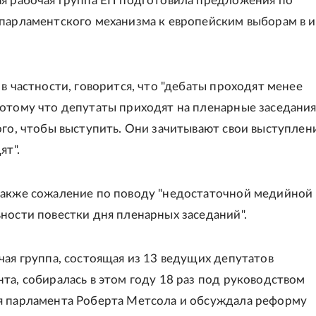
я рабочая группа ЕП подготовила предложения по
парламентского механизма к европейским выборам в 
 в частности, говорится, что "дебаты проходят менее
отому что депутаты приходят на пленарные заседани
ого, чтобы выступить. Они зачитывают свои выступлен
ят".
акже сожаление по поводу "недостаточной медийной
ности повестки дня пленарных заседаний".
чая группа, состоящая из 13 ведущих депутатов
та, собиралась в этом году 18 раз под руководством
я парламента Роберта Метсола и обсуждала реформу