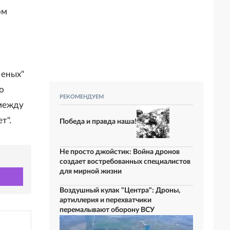
ом
леных"
о
РЕКОМЕНДУЕМ
 между
т".
Победа и правда наша!
Не просто джойстик: Война дронов
создает востребованных специалистов
для мирной жизни
Воздушный кулак "Центра": Дроны,
артиллерия и перехватчики
перемалывают оборону ВСУ