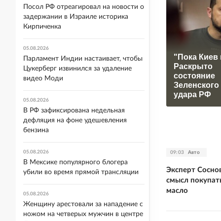
Посол РФ отреагировал на новости о
задержании в Израиле историка
Кирпиченка
05.08.2026
"Пока Киев 
Парламент Индии настаивает, чтобы
Раскрыто
Цукерберг извинился за удаление
состояние
видео Моди
Зеленского
удара РФ
05.08.2026
В РФ зафиксирована недельная
дефляция на фоне удешевления
бензина
05.08.2026
09:03
Авто
В Мексике популярного блогера
Эксперт Соснов
убили во время прямой трансляции
смысл покупат
масло
05.08.2026
Женщину арестовали за нападение с
ножом на четверых мужчин в центре