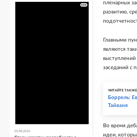
пленарных за
развитию, ср
подотчетност
Главными пун
являются так
выступлений 
заседаний с 
ЧИТАЙТЕ ТАКЖ
Боррель: Е
Тайваня
Во время деб
05.08.2026
идеи, которы