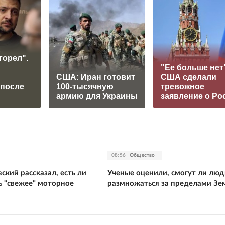
горел".
"Ее больше нет"
США: Иран готовит
США сделали
 после
100-тысячную
тревожное
армию для Украины
заявление о Ро
08:56
Общество
ский рассказал, есть ли
Ученые оценили, смогут ли люд
ь "свежее" моторное
размножаться за пределами Зе