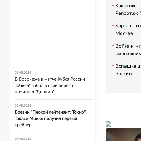
Как живет 
Репортаж 
Карта высо
Москве
Война и ми
сменившим
Вспышка ци
05.08.2026
России
В Воронеже в матче Кубка России
"Факел" забил в свои ворота и
проиграл "Динамо"
05.08.2026
Боевик "Плохой лейтенант: Токио"
Такаси Миике получил первый
трейлер
05.08.2026