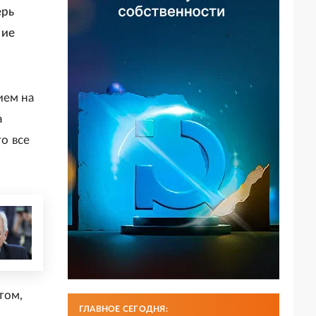
ерь
ние
ием на
а
о все
том,
ГЛАВНОЕ СЕГОДНЯ: