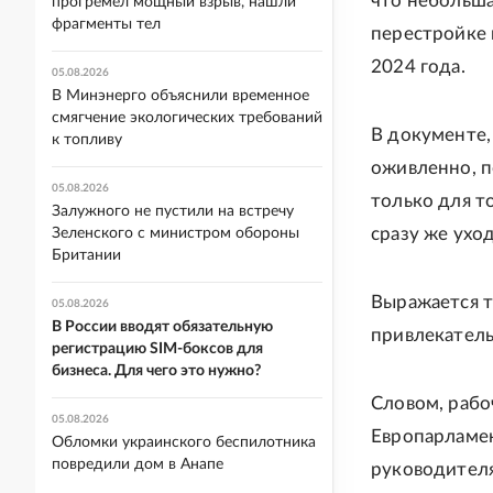
что небольша
прогремел мощный взрыв, нашли
фрагменты тел
перестройке 
2024 года.
05.08.2026
В Минэнерго объяснили временное
смягчение экологических требований
В документе,
к топливу
оживленно, п
05.08.2026
только для т
Залужного не пустили на встречу
сразу же уход
Зеленского с министром обороны
Британии
Выражается т
05.08.2026
В России вводят обязательную
привлекатель
регистрацию SIM-боксов для
бизнеса. Для чего это нужно?
Словом, рабо
05.08.2026
Европарламен
Обломки украинского беспилотника
повредили дом в Анапе
руководител