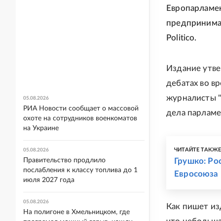
Европарламен
предпринимае
Politico.
Издание утве
дебатах во в
журналисты "е
05.08.2026
РИА Новости сообщает о массовой
дела парламе
охоте на сотрудников военкоматов
на Украине
ЧИТАЙТЕ ТАКЖ
05.08.2026
Правительство продлило
Грушко: Ро
послабления к классу топлива до 1
Евросоюза 
июля 2027 года
05.08.2026
Как пишет из
На полигоне в Хмельницком, где