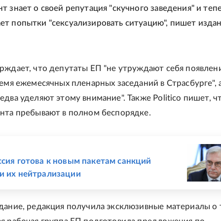
т знает о своей репутация "скучного заведения" и теп
т попытки "сексуализировать ситуацию", пишет изда
рждает, что депутаты ЕП "не утруждают себя появлен
ремя ежемесячных пленарных заседаний в Страсбурге", 
два уделяют этому внимание". Также Politico пишет, чт
нта пребывают в полном беспорядке.
Е
ссия готова к новым пакетам санкций
и их нейтрализации
дание, редакция получила эксклюзивные материалы о 