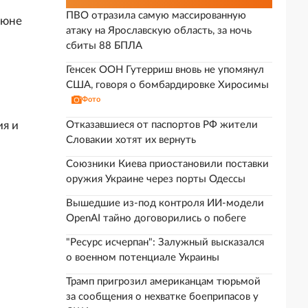
ПВО отразила самую массированную
июне
атаку на Ярославскую область, за ночь
сбиты 88 БПЛА
Генсек ООН Гутерриш вновь не упомянул
США, говоря о бомбардировке Хиросимы
Фото
я
ия и
Отказавшиеся от паспортов РФ жители
Словакии хотят их вернуть
Союзники Киева приостановили поставки
оружия Украине через порты Одессы
Вышедшие из-под контроля ИИ-модели
OpenAI тайно договорились о побеге
"Ресурс исчерпан": Залужный высказался
о военном потенциале Украины
Трамп пригрозил американцам тюрьмой
за сообщения о нехватке боеприпасов у