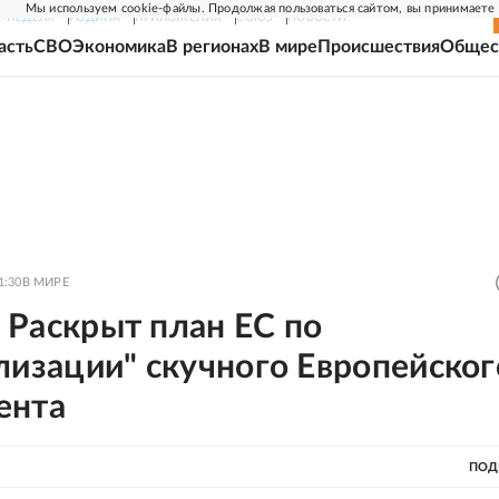
Мы используем cookie-файлы. Продолжая пользоваться сайтом, вы принимаете
Г-НЕДЕЛЯ
РОДИНА
ПРИЛОЖЕНИЯ
СОЮЗ
НОВОСТИ
асть
СВО
Экономика
В регионах
В мире
Происшествия
Общес
1:30
В МИРЕ
o: Раскрыт план ЕС по
лизации" скучного Европейског
ента
ПОД