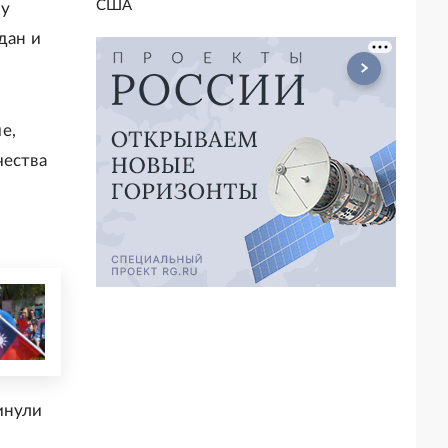
США
му
дан и
е,
чества
инули