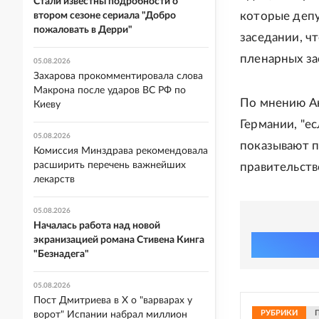
Стали известны подробности о
которые деп
втором сезоне сериала "Добро
пожаловать в Дерри"
заседании, ч
пленарных за
05.08.2026
Захарова прокомментировала слова
Макрона после ударов ВС РФ по
По мнению Ан
Киеву
Германии, "ес
05.08.2026
показывают п
Комиссия Минздрава рекомендовала
расширить перечень важнейших
правительств
лекарств
05.08.2026
Началась работа над новой
экранизацией романа Стивена Кинга
"Безнадега"
05.08.2026
Пост Дмитриева в X о "варварах у
РУБРИКИ
ворот" Испании набрал миллион