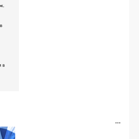
ж.
в
 в