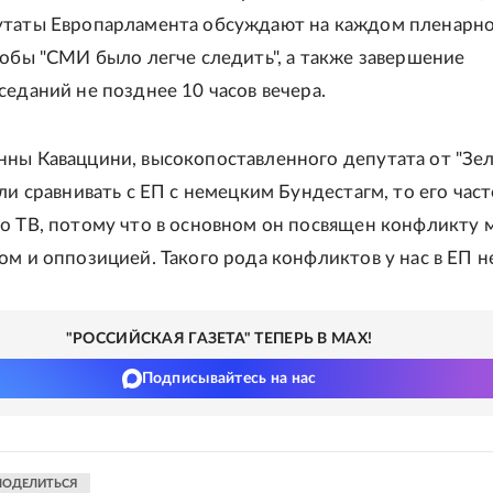
утаты Европарламента обсуждают на каждом пленарн
тобы "СМИ было легче следить", а также завершение
седаний не позднее 10 часов вечера.
ны Каваццини, высокопоставленного депутата от "Зе
ли сравнивать с ЕП с немецким Бундестагм, то его част
о ТВ, потому что в основном он посвящен конфликту
ом и оппозицией. Такого рода конфликтов у нас в ЕП не
"РОССИЙСКАЯ ГАЗЕТА" ТЕПЕРЬ В MAX!
Подписывайтесь на нас
ПОДЕЛИТЬСЯ