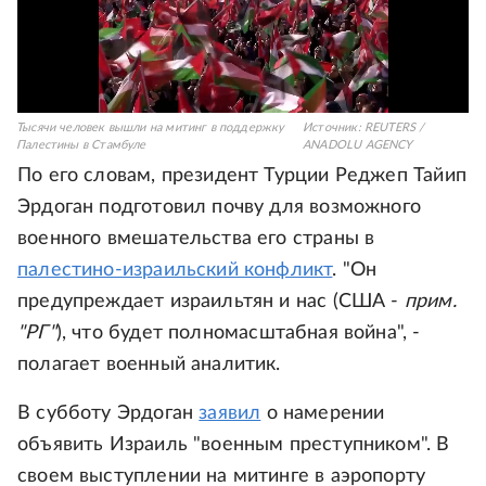
Тысячи человек вышли на митинг в поддержку
Источник:
REUTERS /
Палестины в Стамбуле
ANADOLU AGENCY
По его словам, президент Турции Реджеп Тайип
Эрдоган подготовил почву для возможного
военного вмешательства его страны в
палестино-израильский конфликт
. "Он
предупреждает израильтян и нас (США -
прим.
"РГ"
), что будет полномасштабная война", -
полагает военный аналитик.
В субботу Эрдоган
заявил
о намерении
объявить Израиль "военным преступником". В
своем выступлении на митинге в аэропорту