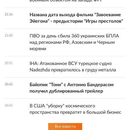
военным объектом на западе ФРГ
Названа дата выхода фильма "Завоевание
21:16
Эйегона" - предыстории "Игры престолов"
ПВО за день сбила 360 украинских БПЛА
21:00
над регионами РФ, Азовским и Черным
морями
IHA: Атакованное ВСУ турецкое судно
20:51
Nadezhda превратилось в груду металла
Байопик "Тони" с Антонио Бандерасом
20:42
получил дублированный трейлер
В США "уборку" космического
20:42
пространства превратят в большой бизнес
Все новости