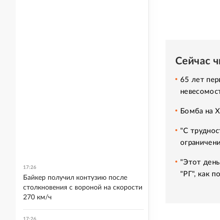
Сейчас 
65 лет пер
невесомос
Бомба на 
"С труднос
ограничени
"Этот день
17:26
"РГ", как 
Байкер получил контузию после
столкновения с вороной на скорости
270 км/ч
17:26