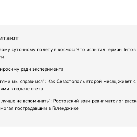
читают
вому суточному полету в космос: Что испытал Герман Титов 
ти
Хиросиму ради эксперимента
тями мы справимся": Как Севастополь второй месяц живет с
ями в подаче света
 лучше не вспоминать": Ростовский врач-реаниматолог расск
помогал пострадавшим в Геленджике