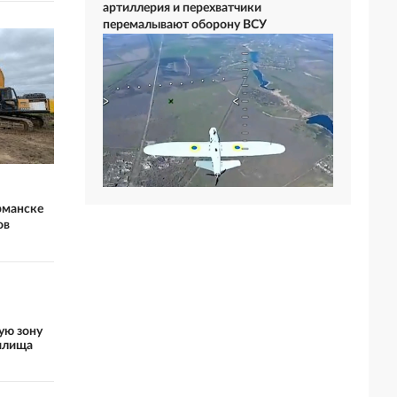
артиллерия и перехватчики
перемалывают оборону ВСУ
рманске
ов
ую зону
илища