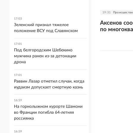
19:31
Происшестви
17:03
Аксенов со
Зеленский признал тяжелое
по многокв
положение ВСУ под Славянском
17:01
Под белгородским Шебекино
мужчина ранен из-за детонации
дрона
17:01
Раввин Лазар отметил случаи, когда
иудаизм допускает смертную казнь
16:59
На горнолыжном курорте Шамони
во Франции погибла 64-летняя
россиянка
16:59