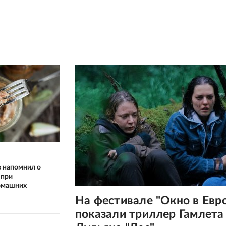
 напомнил о
 при
омашних
На фестивале "Окно в Евр
показали триллер Гамлета