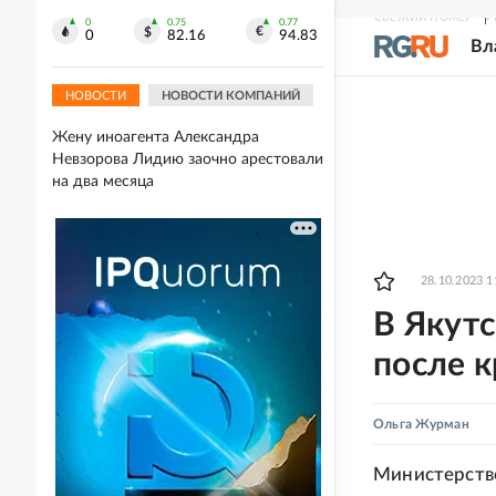
СВЕЖИЙ НОМЕР
Р
ВС России ударили по двум судам с
0
0.75
0.77
0
82.16
94.83
оружием и имуществом для ВСУ в
Вл
Черном море
НОВОСТИ
НОВОСТИ КОМПАНИЙ
18:18
Жену иноагента Александра
Невзорова Лидию заочно арестовали
на два месяца
28.10.2023 1
В Якут
после к
Ольга Журман
Министерство