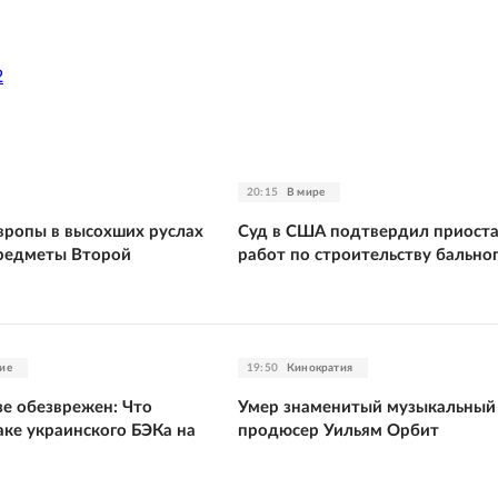
2
20:15
В мире
Европы в высохших руслах
Суд в США подтвердил приост
редметы Второй
работ по строительству бальног
ие
19:50
Кинократия
е обезврежен: Что
Умер знаменитый музыкальный
аке украинского БЭКа на
продюсер Уильям Орбит