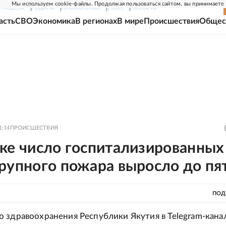
Мы используем cookie-файлы. Продолжая пользоваться сайтом, вы принимаете
Г-НЕДЕЛЯ
РОДИНА
ПРИЛОЖЕНИЯ
СОЮЗ
НОВОСТИ
асть
СВО
Экономика
В регионах
В мире
Происшествия
Общес
1:14
ПРОИСШЕСТВИЯ
ске число госпитализированных
рупного пожара выросло до пя
ПОД
 здравоохранения Республики Якутия в Telegram-кана