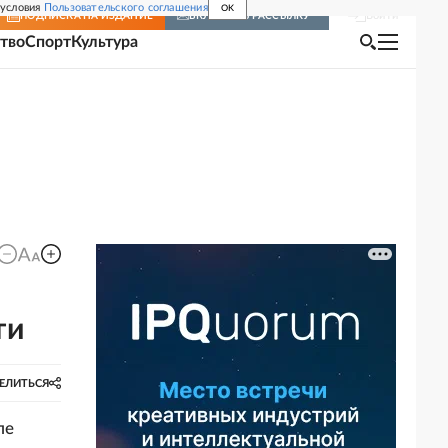
 условия
Пользовательского соглашения
OK
Войти
ПОДПИСКА
НА ИЗДАНИЕ
ВКЛЮЧИТЬ РАССЫЛКУ
тво
Спорт
Культура
ти
ЕЛИТЬСЯ
ле