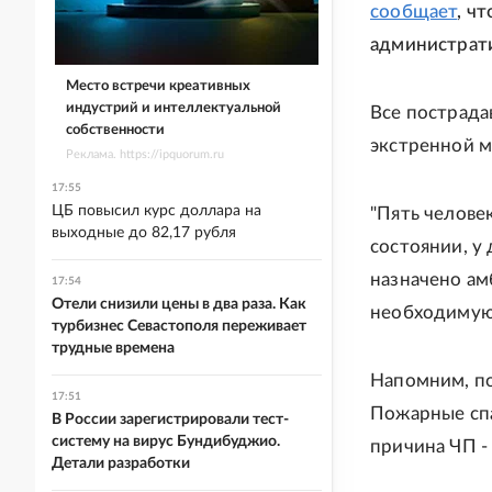
сообщает
, ч
администрати
Место встречи креативных
индустрий и интеллектуальной
Все пострада
собственности
экстренной 
Реклама. https://ipquorum.ru
17:55
ЦБ повысил курс доллара на
"Пять челове
выходные до 82,17 рубля
состоянии, у
назначено ам
17:54
Отели снизили цены в два раза. Как
необходимую 
турбизнес Севастополя переживает
трудные времена
Напомним, п
17:51
Пожарные спа
В России зарегистрировали тест-
систему на вирус Бундибуджио.
причина ЧП -
Детали разработки