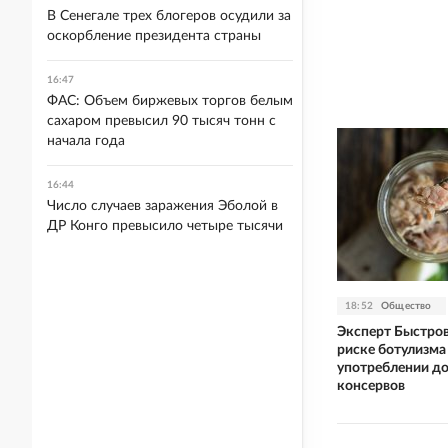
В Сенегале трех блогеров осудили за
оскорбление президента страны
16:47
ФАС: Объем биржевых торгов белым
сахаром превысил 90 тысяч тонн с
начала года
16:44
Число случаев заражения Эболой в
ДР Конго превысило четыре тысячи
18:52
Общество
Эксперт Быстров
риске ботулизма
употреблении д
консервов