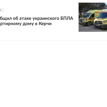
я
общил об атаке украинского БПЛА
артирному дому в Керчи