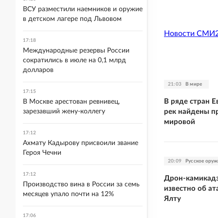
ВСУ разместили наемников и оружие
в детском лагере под Львовом
Новости СМИ
17:18
Международные резервы России
сократились в июле на 0,1 млрд
долларов
21:03
В мире
17:15
В ряде стран 
В Москве арестован ревнивец,
рек найдены п
зарезавший жену-коллегу
мировой
17:12
Ахмату Кадырову присвоили звание
Героя Чечни
20:09
Русское оруж
17:12
Дрон-камикадз
Производство вина в России за семь
известно об ат
месяцев упало почти на 12%
Ялту
17:06