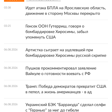
Идет атака БПЛА на Ярославскую область,
03:38
движение в сторону Москвы перекрыто
Генсек ООН Гутерриш, говоря о
03:25
бомбардировке Хиросимы, забыл
упомянуть США
Артистка сыграет на уцелевшей при
06.08.2026
бомбардировке Хиросимы русской скрипке
Пушков прокомментировал заявление
06.08.2026
Вайкуле о готовности воевать с РФ
Трамп: Победа демократов превратит США
06.08.2026
в пепел, а жизнь американцев - в ад
Украинский БЭК "Барракуда" сделал селфи
06.08.2026
с "Геранью" за миг до гибели