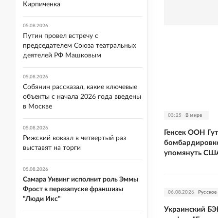
Кирпиченка
05.08.2026
Путин провел встречу с
председателем Союза театральных
деятелей РФ Машковым
05.08.2026
Собянин рассказал, какие ключевые
объекты с начала 2026 года введены
в Москве
03:25
В мире
05.08.2026
Генсек ООН Гут
Рижский вокзал в четвертый раз
бомбардировке
выставят на торги
упомянуть СШ
05.08.2026
Самара Уивинг исполнит роль Эммы
Фрост в перезапуске франшизы
06.08.2026
Русское
"Люди Икс"
Украинский БЭ