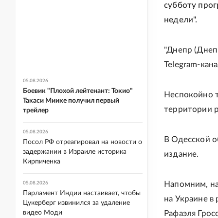
субботу прог
недели".
"Днепр (Днепр
Telegram-кана
05.08.2026
Боевик "Плохой лейтенант: Токио"
Неспокойно т
Такаси Миике получил первый
территории р
трейлер
05.08.2026
В Одесской о
Посол РФ отреагировал на новости о
задержании в Израиле историка
издание.
Кирпиченка
Напомним, н
05.08.2026
Парламент Индии настаивает, чтобы
на Украине в
Цукерберг извинился за удаление
видео Моди
Рафаэля Грос