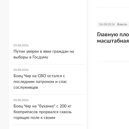
06.08.2026
Власть
Главную пл
масштабная
05.08.2026
Путин уверен в явке граждан на
выборы в Госдуму
05.08.2026
Боец Чир на СВО остался с
последним патроном и спас
сослуживцев
05.08.2026
Боец Чир на "буханке" с 200 кг
боеприпасов прорвался сквозь
горящее поле к своим