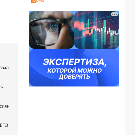
Фото
азал
ть
сиян
 ЕГЭ