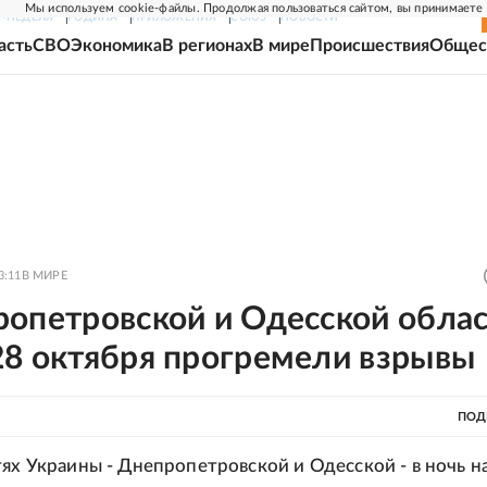
Мы используем cookie-файлы. Продолжая пользоваться сайтом, вы принимаете
Г-НЕДЕЛЯ
РОДИНА
ПРИЛОЖЕНИЯ
СОЮЗ
НОВОСТИ
асть
СВО
Экономика
В регионах
В мире
Происшествия
Общес
3:11
В МИРЕ
ропетровской и Одесской облас
28 октября прогремели взрывы
ПОД
тях Украины - Днепропетровской и Одесской - в ночь н