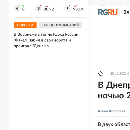
"Спартак" разгромил "Оренбург" в
СВЕЖИЙ НОМЕР
Р
0
-0.2
-0.4
0
80.92
93.19
Кубке России, "Динамо" выиграло в
Вл
Воронеже
НОВОСТИ
НОВОСТИ КОМПАНИЙ
05.08.2026
В Воронеже в матче Кубка России
"Факел" забил в свои ворота и
проиграл "Динамо"
28.10.2023 0
В Днеп
ночью 
Алена Королева
В двух облас