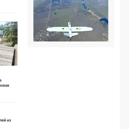
а
ровав
лей из