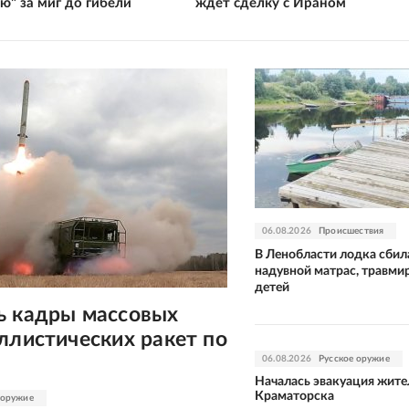
ью" за миг до гибели
ждет сделку с Ираном
06.08.2026
Происшествия
В Ленобласти лодка сбил
надувной матрас, травми
детей
ь кадры массовых
ллистических ракет по
06.08.2026
Русское оружие
Началась эвакуация жите
Краматорска
 оружие