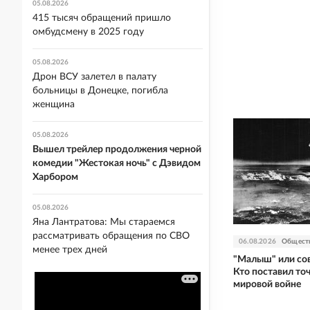
05.08.2026
415 тысяч обращений пришло
омбудсмену в 2025 году
05.08.2026
Дрон ВСУ залетел в палату
больницы в Донецке, погибла
женщина
05.08.2026
Вышел трейлер продолжения черной
комедии "Жестокая ночь" с Дэвидом
Харбором
05.08.2026
Яна Лантратова: Мы стараемся
рассматривать обращения по СВО
06.08.2026
Общест
менее трех дней
"Малыш" или со
Кто поставил то
мировой войне