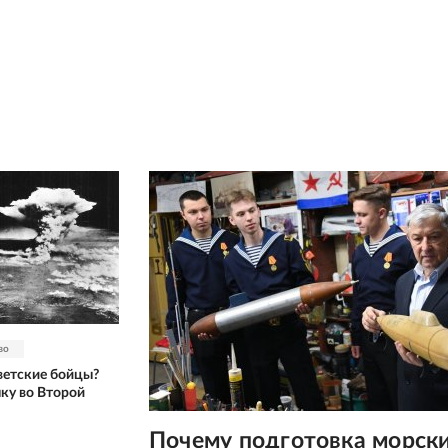
во
ветские бойцы?
чку во Второй
Почему подготовка морск