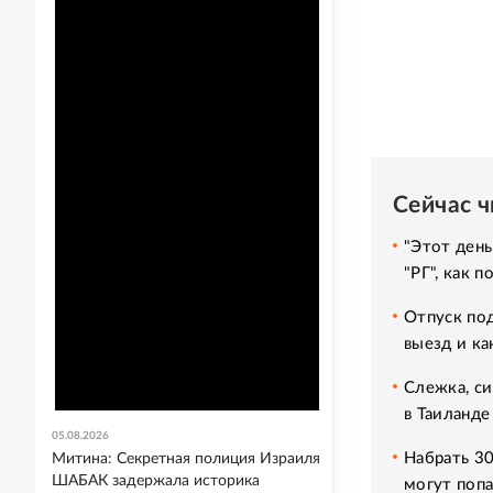
Сейчас 
"Этот день
"РГ", как 
Отпуск под
выезд и ка
Слежка, си
в Таиланде
05.08.2026
Набрать 30
Митина: Секретная полиция Израиля
ШАБАК задержала историка
могут попа