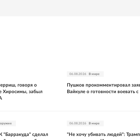
06.08.2026
В мире
ерриш, говоря о
Пушков прокомментировал зая
 Хиросимы, забыл
Вайкуле о готовности воевать с
А
 оружие
06.08.2026
В мире
К "Барракуда" сделал
"Не хочу убивать людей": Трамп