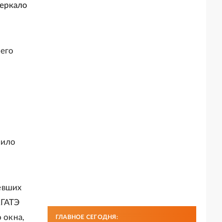
Зеркало
 его
нило
евших
АГАТЭ
 окна,
ГЛАВНОЕ СЕГОДНЯ: