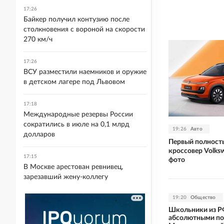
17:26
Байкер получил контузию после
столкновения с вороной на скорости
270 км/ч
17:26
ВСУ разместили наемников и оружие
в детском лагере под Львовом
17:18
Международные резервы России
сократились в июле на 0,1 млрд
19:26
Авто
долларов
Первый полност
кроссовер Volks
17:15
фото
В Москве арестован ревнивец,
зарезавший жену-коллегу
19:20
Общество
Школьники из Р
абсолютными по