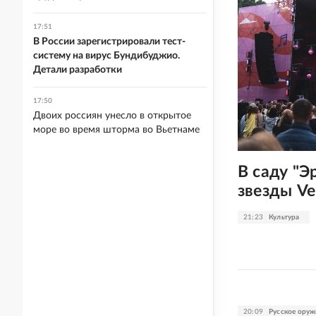
17:51
В России зарегистрировали тест-
систему на вирус Бундибуджио.
Детали разработки
17:50
Двоих россиян унесло в открытое
море во время шторма во Вьетнаме
В саду "Э
звезды Ve
21:23
Культура
20:09
Русское оруж