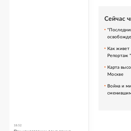
Сейчас 
"Последний
освобожде
Как живет 
Репортаж 
Карта высо
Москве
Война и ми
сменившим
18:52