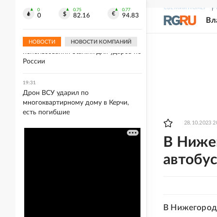
благоустроили прибрежную зону
СВЕЖИЙ НОМЕР
Р
Шекснинского водохранилища
0
0.75
0.77
0
82.16
94.83
Вл
19:34
Atlantic: Маск отказывает Украине в
НОВОСТИ
НОВОСТИ КОМПАНИЙ
использовании Starlink для ударов по
России
19:31
Дрон ВСУ ударил по
многоквартирному дому в Керчи,
есть погибшие
28.10.2023 2
В Ниже
автобус
В Нижегородс