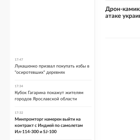
Дрон-камика
атаке украи
17:47
Лукашенко призвал покупать избы в
"осиротевших" деревнях
17:34
Кубок Гагарина покажут жителям
городов Ярославской области
17:32
Минпромторг намерен выйти на
контракт с Индией по самолетам
Ил-114-300 и SJ-100