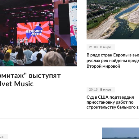
21:03
В мире
В ряде стран Европы в в
руслах рек найдены пре
Второй мировой
рмитаж" выступят
lvet Music
20:15
В мире
Суд в США подтвердил
приостановку работ по
строительству бального з
ие