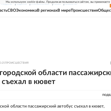
Мы используем cookie-файлы. Продолжая пользоваться сайтом, вы принимаете
Г-НЕДЕЛЯ
РОДИНА
ПРИЛОЖЕНИЯ
СОЮЗ
НОВОСТИ
асть
СВО
Экономика
В регионах
В мире
Происшествия
Общес
0:25
ПРОИСШЕСТВИЯ
городской области пассажирск
 съехал в кювет
ПОДЕ
кой области пассажирский автобус съехал в кювет,