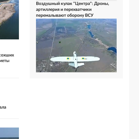
Воздушный кулак "Центра": Дроны,
артиллерия и перехватчики
перемалывают оборону ВСУ
ысохших
дметы
ала