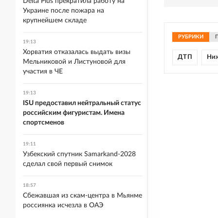
Delta Plus прекратила работу на
Украине после пожара на
крупнейшем складе
РУБРИКИ
19:13
Хорватия отказалась выдать визы
ДТП
Ниж
Мельниковой и Листуновой для
участия в ЧЕ
19:13
ISU предоставил нейтральный статус
российским фигуристам. Имена
спортсменов
19:11
Узбекский спутник Samarkand-2028
сделал свой первый снимок
18:57
Сбежавшая из скам-центра в Мьянме
россиянка исчезла в ОАЭ