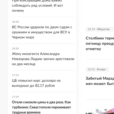
При консервации дома важно
соблюдать ряд условий. И вот
почему
18:30
ВС России ударили по двум судам с
22:54
Общество
оружием и имуществом для ВСУ в
Черном море
Столбики терм
пятницу преод
отметку
18:18
Жену иноагента Александра
Невзорова Лидию заочно арестовали
на два месяца
22:02
В мире
17:55
Забитый Марад
ЦБ повысил курс доллара на
мяч может быт
выходные до 82,17 рубля
17:54
Отели снизили цены в два раза. Как
турбизнес Севастополя переживает
трудные времена