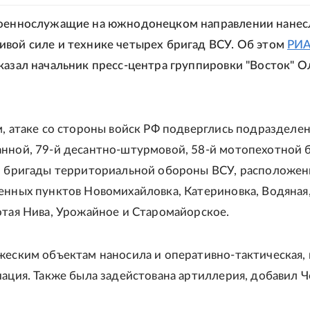
военнослужащие на южнодонецком направлении нанес
вой силе и технике четырех бригад ВСУ. Об этом
РИ
казал начальник пресс-центра группировки "Восток" О
м, атаке со стороны войск РФ подверглись подразделен
нной, 79-й десантно-штурмовой, 58-й мотопехотной б
й бригады территориальной обороны ВСУ, расположен
енных пунктов Новомихайловка, Катериновка, Водяная
отая Нива, Урожайное и Старомайорское.
жеским объектам наносила и оперативно-тактическая, 
иация. Также была задейстована артиллерия, добавил Ч