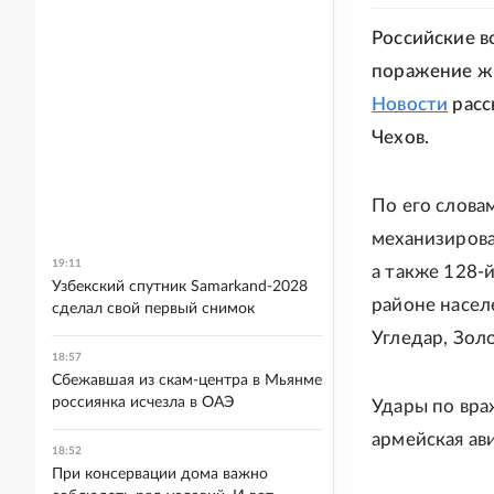
Российские 
поражение жи
Новости
расс
Чехов.
По его слова
механизирова
19:11
а также 128-
Узбекский спутник Samarkand-2028
районе насел
сделал свой первый снимок
Угледар, Зол
18:57
Сбежавшая из скам-центра в Мьянме
россиянка исчезла в ОАЭ
Удары по вра
армейская ав
18:52
При консервации дома важно