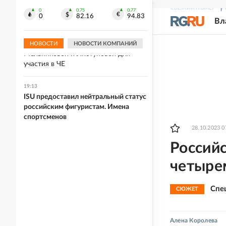
Украине после пожара на
СВЕЖИЙ НОМЕР
Р
крупнейшем складе
0
0.75
0.77
0
82.16
94.83
Вл
19:13
Хорватия отказалась выдать визы
НОВОСТИ
НОВОСТИ КОМПАНИЙ
Мельниковой и Листуновой для
участия в ЧЕ
19:13
ISU предоставил нейтральный статус
российским фигуристам. Имена
спортсменов
28.10.2023 0
Россий
четыре
Спе
СЮЖЕТ
Алена Королева