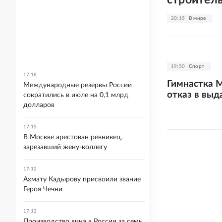
20:15
В мире
19:50
Спорт
17:18
Гимнастка 
Международные резервы России
отказ в выд
сократились в июле на 0,1 млрд
долларов
17:15
В Москве арестован ревнивец,
зарезавший жену-коллегу
17:12
Ахмату Кадырову присвоили звание
Героя Чечни
17:12
Производство вина в России за семь