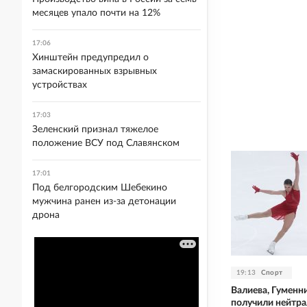
месяцев упало почти на 12%
17:06
Хинштейн предупредил о
замаскированных взрывных
устройствах
17:03
Зеленский признал тяжелое
положение ВСУ под Славянском
17:01
Под белгородским Шебекино
мужчина ранен из-за детонации
дрона
19:13
Спорт
Валиева, Гуменни
получили нейтра