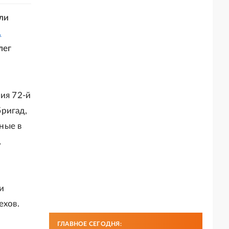
ли
А
лег
ия 72-й
ригад,
ные в
,
и
ехов.
ГЛАВНОЕ СЕГОДНЯ: