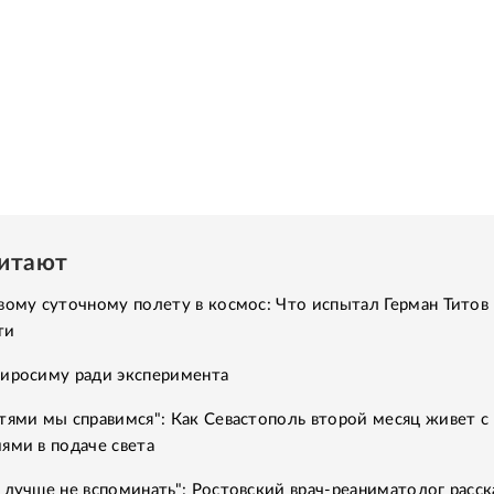
читают
вому суточному полету в космос: Что испытал Герман Титов 
ти
Хиросиму ради эксперимента
тями мы справимся": Как Севастополь второй месяц живет с
ями в подаче света
 лучше не вспоминать": Ростовский врач-реаниматолог расск