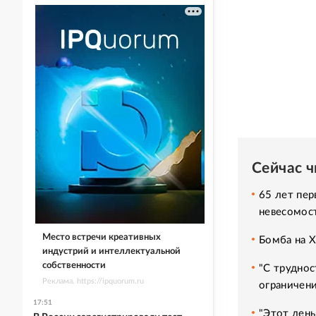
Сейчас 
65 лет пер
невесомос
Место встречи креативных
Бомба на 
индустрий и интеллектуальной
собственности
"С труднос
Реклама. https://ipquorum.ru
ограничени
17:51
"Этот день