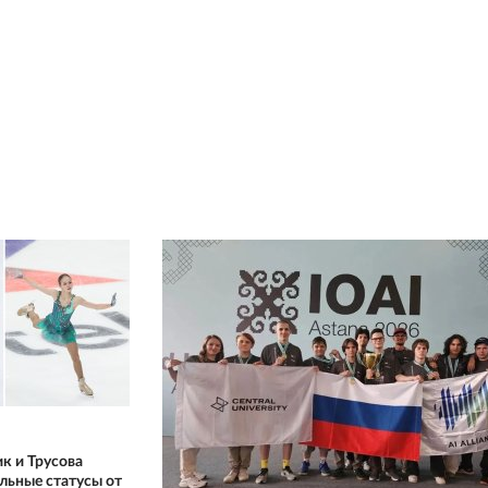
к и Трусова
льные статусы от