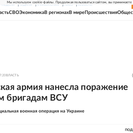
Мы используем cookie-файлы. Продолжая пользоваться сайтом, вы принимаете
Г-НЕДЕЛЯ
РОДИНА
ПРИЛОЖЕНИЯ
СОЮЗ
НОВОСТИ
асть
СВО
Экономика
В регионах
В мире
Происшествия
Общес
7:20
ВЛАСТЬ
ская армия нанесла поражение
м бригадам ВСУ
циальная военная операция на Украине
ПОД