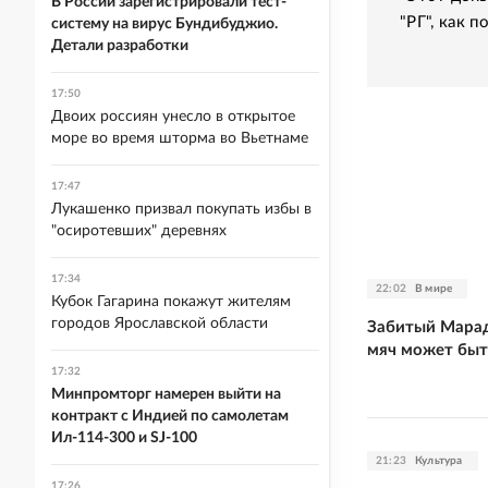
В России зарегистрировали тест-
"РГ", как 
систему на вирус Бундибуджио.
Детали разработки
17:50
Двоих россиян унесло в открытое
море во время шторма во Вьетнаме
17:47
Лукашенко призвал покупать избы в
"осиротевших" деревнях
17:34
22:02
В мире
Кубок Гагарина покажут жителям
городов Ярославской области
Забитый Марад
мяч может быт
17:32
Минпромторг намерен выйти на
контракт с Индией по самолетам
Ил-114-300 и SJ-100
21:23
Культура
17:26