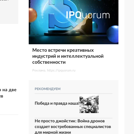
Место встречи креативных
индустрий и интеллектуальной
собственности
Реклама. https://ipquorum.ru
РЕКОМЕНДУЕМ
 на две
ев
Победа и правда наша!
Не просто джойстик: Война дронов
создает востребованных специалистов
для мирной жизни