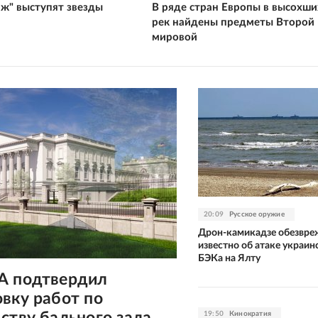
аж" выступят звезды
В ряде стран Европы в высохши
рек найдены предметы Второй
мировой
20:09
Русское оружие
Дрон-камикадзе обезвре
известно об атаке украин
БЭКа на Ялту
А подтвердил
вку работ по
ству бального зала
19:50
Кинократия