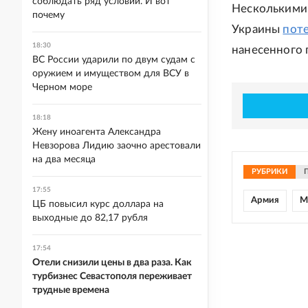
соблюдать ряд условий. И вот
Несколькими 
почему
Украины
пот
18:30
нанесенного 
ВС России ударили по двум судам с
оружием и имуществом для ВСУ в
Черном море
18:18
Жену иноагента Александра
Невзорова Лидию заочно арестовали
на два месяца
РУБРИКИ
17:55
Армия
М
ЦБ повысил курс доллара на
выходные до 82,17 рубля
17:54
Отели снизили цены в два раза. Как
турбизнес Севастополя переживает
трудные времена