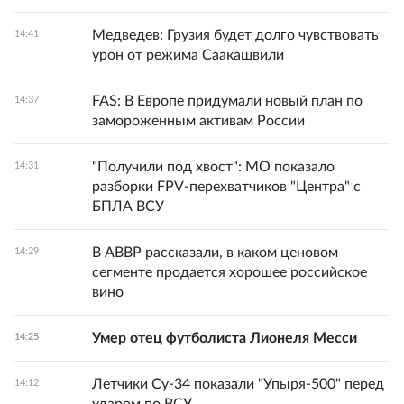
Медведев: Грузия будет долго чувствовать
14:41
урон от режима Саакашвили
FAS: В Европе придумали новый план по
14:37
замороженным активам России
"Получили под хвост": МО показало
14:31
разборки FPV-перехватчиков "Центра" с
БПЛА ВСУ
В АВВР рассказали, в каком ценовом
14:29
сегменте продается хорошее российское
вино
Умер отец футболиста Лионеля Месси
14:25
Летчики Су-34 показали "Упыря-500" перед
14:12