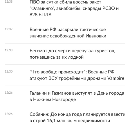
ПВО за сутки сбила восемь ракет
12:38
"Фламинго", авиабомбы, снаряды РСЗО и
828 БПЛА
Военные РФ раскрыли тактическое
12:37
значение освобожденной Ивановки
Бегемот до смерти перепугал туристов,
12:33
погнавшись за их лодкой
"Что вообще происходит": Военные РФ
12:30
атакуют ВСУ трофейными дронами Vampire
Галанин и Газманов выступят в День города
12:26
в Нижнем Новгороде
Собянин: До конца года планируется ввести
12:26
в строй 16,1 млн кв. м недвижимости