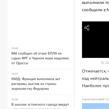
выполнили п
сообщили в 
15:40
Bild сообщил об атаке БПЛА на
судно ФРГ в Черном море недалеко
Ту-2
от Одессы
Отмечается, 
15:37
над нейтраль
МИД: Франция выполнила акт
расправы, выслав из страны
Наиболее про
журналистку Федорову
Сверхзвуковой с
15:36
В школах эстонского города введут