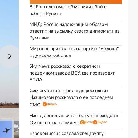
В "Ростелекоме" объяснили сбой в
работе Рунета
МИД: Россия надлежащим образом
ответит на высылку своего дипломата из
Румынии
Миронов призвал снять партию "Яблоко"
с думских выборов
Sky News рассказал о секретном
подземном заводе ВСУ, где производят
БПЛА
Семья убитой в Таиланде россиянки
Назимовой рассказала о ее последнем
Видео
СМС
Наезд легковушки на толпу пешеходов в
Омске попал на видео
Фото
Видео
Еврокомиссия создала спецгруппу,