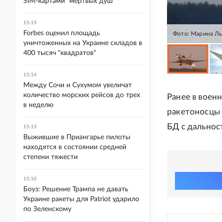
SIM-картами "мертвых душ"
15:15
Forbes оценил площадь
Фото: Марина Л
уничтоженных на Украине складов в
400 тысяч "квадратов"
15:14
Между Сочи и Сухумом увеличат
количество морских рейсов до трех
Ранее в воен
в неделю
ракетоносцы 
БД с дальнос
15:13
Выжившие в Приангарье пилоты
находятся в состоянии средней
степени тяжести
15:10
Боуз: Решение Трампа не давать
Украине ракеты для Patriot ударило
по Зеленскому