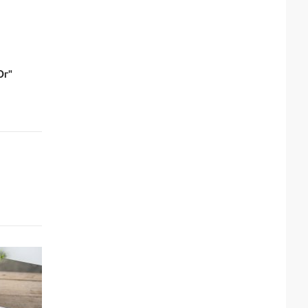
Юг"
й