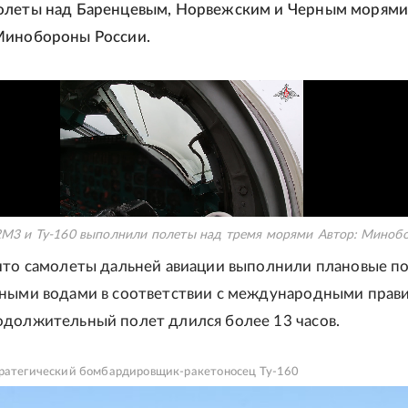
олеты над Баренцевым, Норвежским и Черным морями
Минобороны России.
2М3 и Ту-160 выполнили полеты над тремя морями
Автор:
Минобо
что самолеты дальней авиации выполнили плановые п
ными водами в соответствии с международными прав
должительный полет длился более 13 часов.
тратегический бомбардировщик-ракетоносец Ту-160