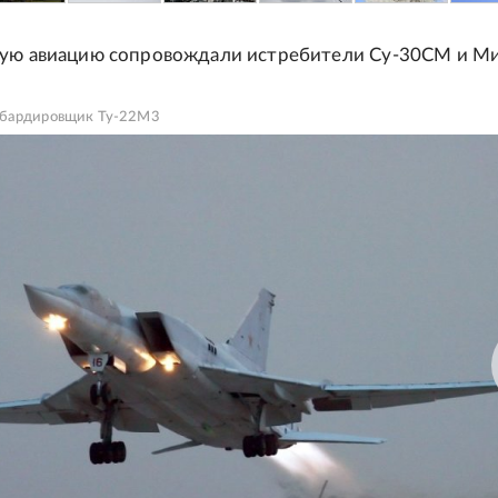
ую авиацию сопровождали истребители Су-30СМ и Ми
мбардировщик Ту-22М3