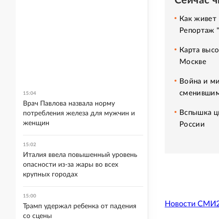
Сейчас 
Как живет 
Репортаж 
Карта высо
Москве
Война и ми
сменившим
15:04
Врач Павлова назвала норму
Вспышка ци
потребления железа для мужчин и
женщин
России
15:02
Италия ввела повышенный уровень
опасности из-за жары во всех
крупных городах
15:00
Новости СМИ
Трамп удержал ребенка от падения
со сцены