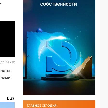
,
роны РФ
олеты
илами.
1
/
23
ГЛАВНОЕ СЕГОДНЯ: