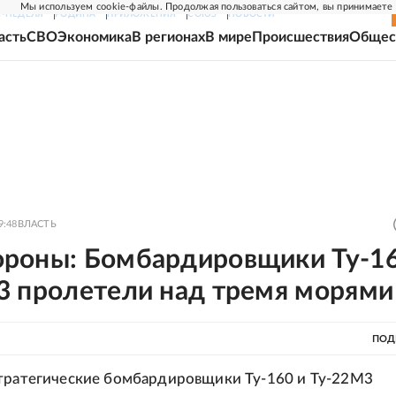
Мы используем cookie-файлы. Продолжая пользоваться сайтом, вы принимаете
Г-НЕДЕЛЯ
РОДИНА
ПРИЛОЖЕНИЯ
СОЮЗ
НОВОСТИ
асть
СВО
Экономика
В регионах
В мире
Происшествия
Общес
9:48
ВЛАСТЬ
роны: Бомбардировщики Ту-16
3 пролетели над тремя морями
ПОД
тратегические бомбардировщики Ту-160 и Ту-22М3