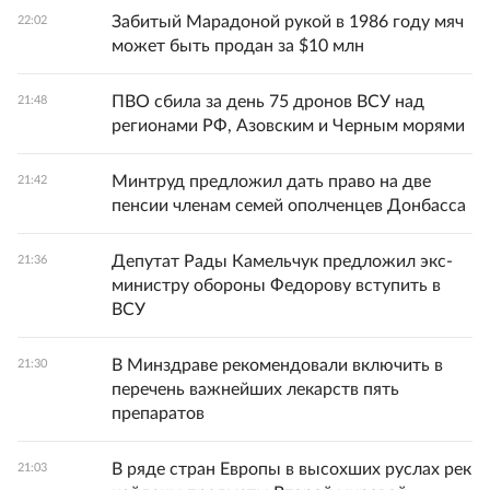
Забитый Марадоной рукой в 1986 году мяч
22:02
может быть продан за $10 млн
ПВО сбила за день 75 дронов ВСУ над
21:48
регионами РФ, Азовским и Черным морями
Минтруд предложил дать право на две
21:42
пенсии членам семей ополченцев Донбасса
Депутат Рады Камельчук предложил экс-
21:36
министру обороны Федорову вступить в
ВСУ
В Минздраве рекомендовали включить в
21:30
перечень важнейших лекарств пять
препаратов
В ряде стран Европы в высохших руслах рек
21:03