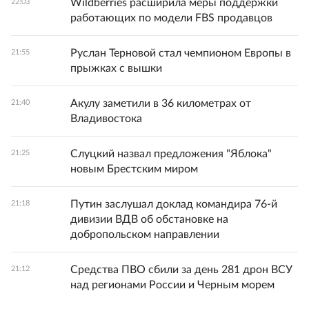
Wildberries расширила меры поддержки
22:03
работающих по модели FBS продавцов
Руслан Терновой стал чемпионом Европы в
21:55
прыжках с вышки
Акулу заметили в 36 километрах от
21:40
Владивостока
Слуцкий назвал предложения "Яблока"
21:25
новым Брестским миром
Путин заслушал доклад командира 76-й
21:18
дивизии ВДВ об обстановке на
добропольском направлении
Средства ПВО сбили за день 281 дрон ВСУ
21:12
над регионами России и Черным морем