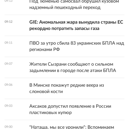
Под Тюменью самосвал обрушил кузовом
09:13
надземный пешеходный переход
GIE: Аномальная жара вынудила страны ЕС
09:12
рекордно потратить запасы газа
ПВО за утро сбила 83 украинских БПЛА над
09:11
регионами РФ
Жители Сызрани сообщают о сильном
09:07
задымлении в городе после атаки БПЛА
В Минске покажут редкие веера из
09:06
слоновой кости
Аксаков допустил появление в России
09:03
пластиковых купюр
"Наташа, мы все уронили": Вспоминаем
09:00