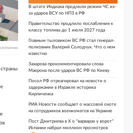
В штате Индиана продлили режим ЧС из-
за ударов ВСУ по НПЗ в РФ
Правительство продлило послабления к
классу топлива до 1 июля 2027 года
Главным тыловиком ВС РФ стал генерал-
полковник Валерий Солодчук. Что о нем
компании.
известно
Захарова прокомментировала слова
 страны
Макрона после ударов ВС РФ по Киеву
Посол РФ отреагировал на новости о
ее
задержании в Израиле историка
Кирпиченка
РИА Новости сообщает о массовой охоте
на сотрудников военкоматов на Украине
ое
Пост Дмитриева в X о "варварах у ворот"
ов
Испании набрал миллион просмотров