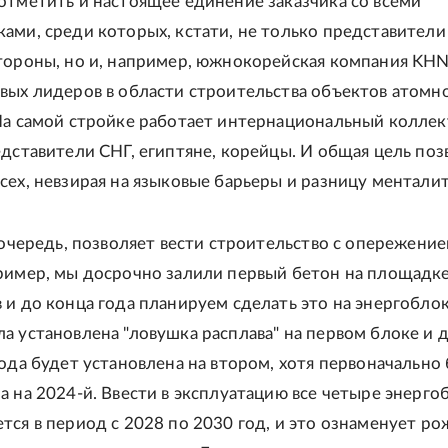
отметить и настоящее единение заказчика со всеми
ами, среди которых, кстати, не только представители
тороны, но и, например, южнокорейская компания KHN
вых лидеров в области строительства объектов атомн
На самой стройке работает интернациональный коллек
едставители СНГ, египтяне, корейцы. И общая цель поз
сех, невзирая на языковые барьеры и разницу менталит
ю очередь, позволяет вести строительство с опережени
ример, мы досрочно залили первый бетон на площадке
 и до конца года планируем сделать это на энергобло
а установлена "ловушка расплава" на первом блоке и 
года будет установлена на втором, хотя первоначально
а на 2024-й. Ввести в эксплуатацию все четыре энерго
тся в период с 2028 по 2030 год, и это ознаменует р