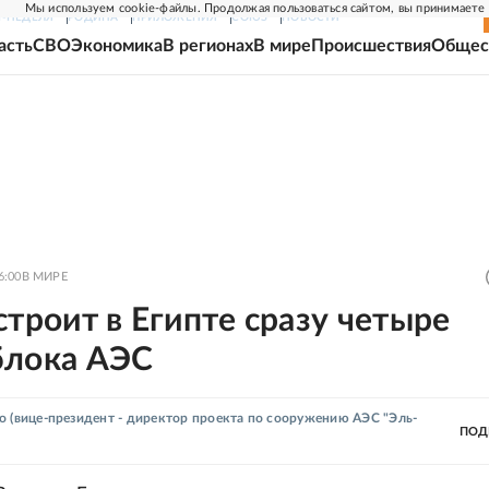
Мы используем cookie-файлы. Продолжая пользоваться сайтом, вы принимаете
Г-НЕДЕЛЯ
РОДИНА
ПРИЛОЖЕНИЯ
СОЮЗ
НОВОСТИ
асть
СВО
Экономика
В регионах
В мире
Происшествия
Общес
6:00
В МИРЕ
строит в Египте сразу четыре
блока АЭС
о
(вице-президент - директор проекта по сооружению АЭС "Эль-
ПОД