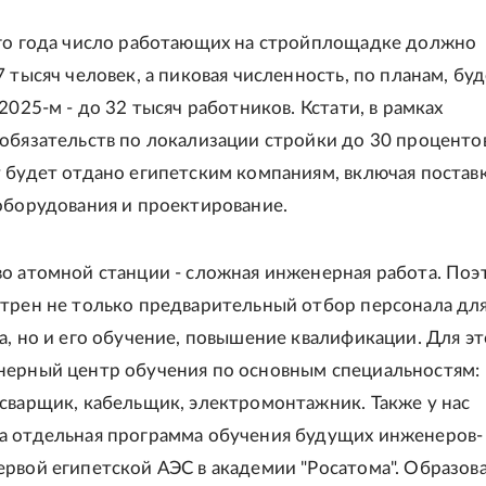
го года число работающих на стройплощадке должно
 тысяч человек, а пиковая численность, по планам, бу
2025-м - до 32 тысяч работников. Кстати, в рамках
обязательств по локализации стройки до 30 проценто
 будет отдано египетским компаниям, включая постав
оборудования и проектирование.
о атомной станции - сложная инженерная работа. Поэ
трен не только предварительный отбор персонала дл
а, но и его обучение, повышение квалификации. Для э
ерный центр обучения по основным специальностям:
сварщик, кабельщик, электромонтажник. Также у нас
а отдельная программа обучения будущих инженеров-
рвой египетской АЭС в академии "Росатома". Образов