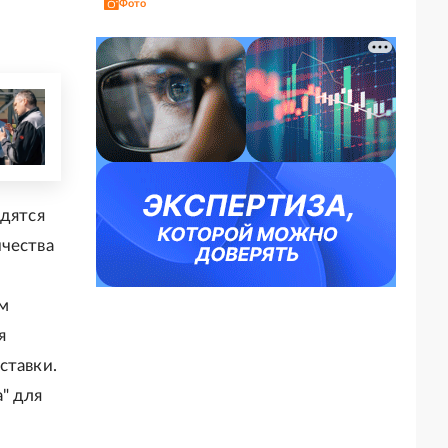
Фото
одятся
ичества
ем
я
ставки.
" для