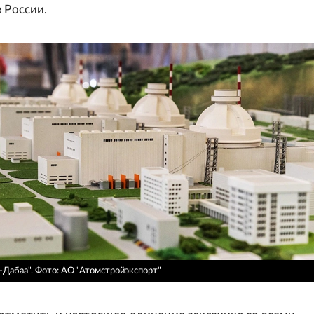
 России.
Дабаа".
Фото: АО "Атомстройэкспорт"