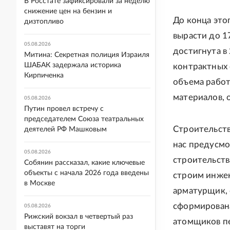
В Росстате зафиксировали за неделю
снижение цен на бензин и
До конца это
дизтопливо
вырасти до 17
05.08.2026
достигнута в 
Митина: Секретная полиция Израиля
ШАБАК задержала историка
контрактных 
Кирпиченка
объема работ
материалов, 
05.08.2026
Путин провел встречу с
председателем Союза театральных
Строительств
деятелей РФ Машковым
нас предусмо
05.08.2026
строительств
Собянин рассказал, какие ключевые
объекты с начала 2026 года введены
строим инжен
в Москве
арматурщик, 
сформирован
05.08.2026
Рижский вокзал в четвертый раз
атомщиков пе
выставят на торги