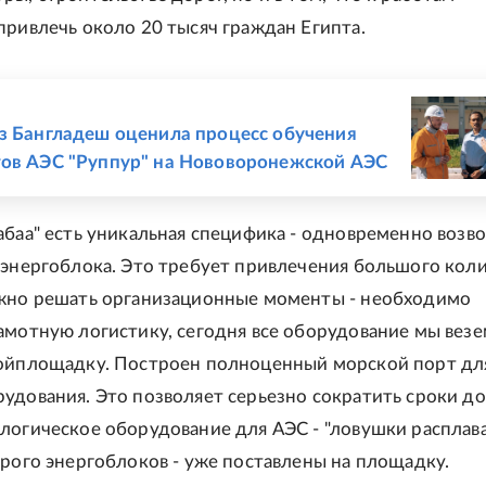
привлечь около 20 тысяч граждан Египта.
Е
з Бангладеш оценила процесс обучения
ов АЭС "Руппур" на Нововоронежской АЭС
абаа" есть уникальная специфика - одновременно возв
 энергоблока. Это требует привлечения большого кол
жно решать организационные моменты - необходимо
амотную логистику, сегодня все оборудование мы вез
ройплощадку. Построен полноценный морской порт дл
удования. Это позволяет серьезно сократить сроки до
логическое оборудование для АЭС - "ловушки расплава
орого энергоблоков - уже поставлены на площадку.