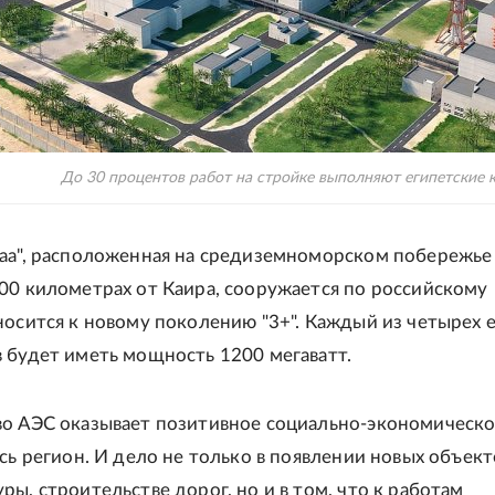
До 30 процентов работ на стройке выполняют египетские 
аа", расположенная на средиземноморском побережье
00 километрах от Каира, сооружается по российскому
носится к новому поколению "3+". Каждый из четырех 
 будет иметь мощность 1200 мегаватт.
о АЭС оказывает позитивное социально-экономическ
есь регион. И дело не только в появлении новых объект
ры, строительстве дорог, но и в том, что к работам