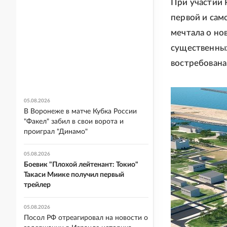
При участии 
первой и сам
мечтала о но
существенных
востребована
05.08.2026
В Воронеже в матче Кубка России
"Факел" забил в свои ворота и
проиграл "Динамо"
05.08.2026
Боевик "Плохой лейтенант: Токио"
Такаси Миике получил первый
трейлер
05.08.2026
Посол РФ отреагировал на новости о