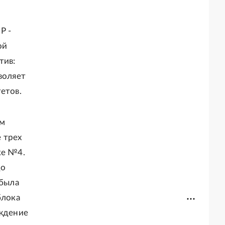
P -
ой
тив:
воляет
етов.
ем
 трех
ке №4.
до
 была
блока
ождение