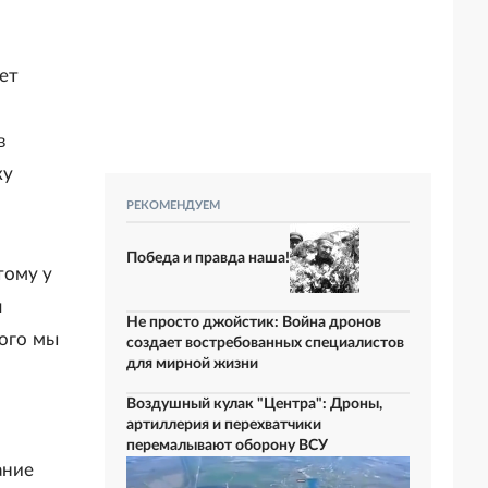
дет
в
ку
РЕКОМЕНДУЕМ
Победа и правда наша!
тому у
я
Не просто джойстик: Война дронов
того мы
создает востребованных специалистов
для мирной жизни
Воздушный кулак "Центра": Дроны,
артиллерия и перехватчики
перемалывают оборону ВСУ
ание