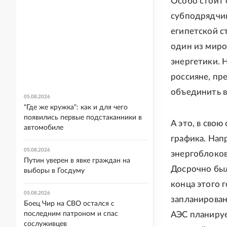
Особо стоит 
субподрядчик
египетской с
один из миро
энергетики. 
россияне, пр
объединить в
05.08.2026
"Где же кружка": как и для чего
появились первые подстаканники в
А это, в сво
автомобиле
графика. Нап
05.08.2026
энергоблоков
Путин уверен в явке граждан на
Досрочно был
выборы в Госдуму
конца этого 
05.08.2026
запланирован
Боец Чир на СВО остался с
последним патроном и спас
АЭС планируе
сослуживцев