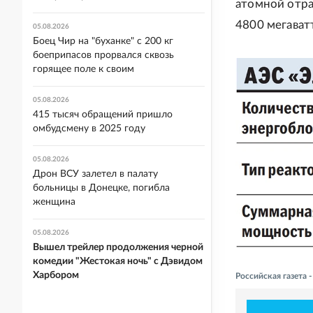
атомной отра
4800 мегават
05.08.2026
Боец Чир на "буханке" с 200 кг
боеприпасов прорвался сквозь
горящее поле к своим
05.08.2026
415 тысяч обращений пришло
омбудсмену в 2025 году
05.08.2026
Дрон ВСУ залетел в палату
больницы в Донецке, погибла
женщина
05.08.2026
Вышел трейлер продолжения черной
комедии "Жестокая ночь" с Дэвидом
Харбором
Российская газета