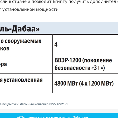
сли в стране и позволит Египту получить дополнител
т установленной мощности.
 - Спецвыпуск: Атомный конвейер №274(9219)
Подпишитесь на наш канал в Telegram