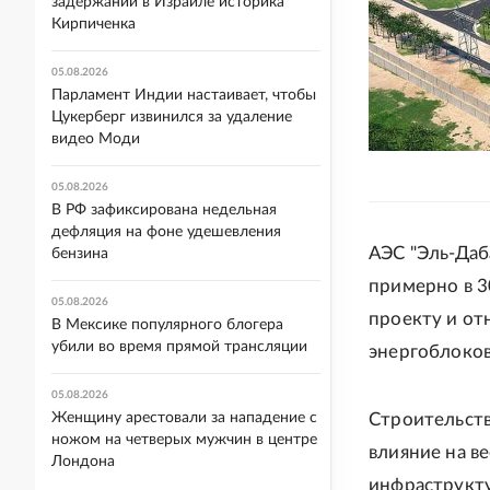
задержании в Израиле историка
Кирпиченка
05.08.2026
Парламент Индии настаивает, чтобы
Цукерберг извинился за удаление
видео Моди
05.08.2026
В РФ зафиксирована недельная
дефляция на фоне удешевления
АЭС "Эль-Даб
бензина
примерно в 3
05.08.2026
проекту и от
В Мексике популярного блогера
убили во время прямой трансляции
энергоблоков
05.08.2026
Женщину арестовали за нападение с
Строительств
ножом на четверых мужчин в центре
влияние на в
Лондона
инфраструкту